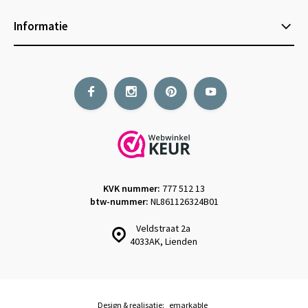
Informatie
KVK nummer:
777 512 13
btw-nummer:
NL861126324B01
Veldstraat 2a
4033AK, Lienden
Design & realisatie:
emarkable