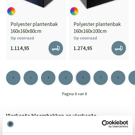
Polyester plantenbak
Polyester plantenbak
160x160x80cm
160x160x100cm
Op voorraad
Op voorraad
1.114,95
1.274,95
1
4
5
6
7
8
Pagina 6 van 8
Vierkante bloembakken en vierkante
plantenbakken
De vierkante bloembakken en vierkante plantenbakken van