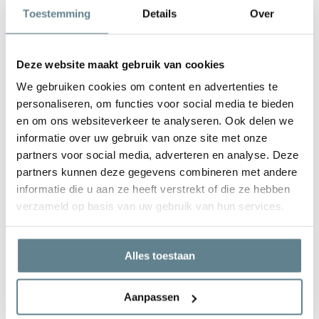
Polyesterplantenbakken.nl zijn volledig vervaardigd uit
Toestemming
Details
Over
polyester. Alle vierkante plantenbakken
zijn met de hand
en diverse mallen gemaakt
. Na het produceren van de
vierkante plantenbakken ondergaan de
bakken een
Deze website maakt gebruik van cookies
strenge kwaliteitscontrole
. Zo heb je altijd een prachtig
We gebruiken cookies om content en advertenties te
exemplaar in de tuin staan!
personaliseren, om functies voor social media te bieden
De vierkante polyester bloembakken en plantenbakken
en om ons websiteverkeer te analyseren. Ook delen we
kun je zelf eenvoudig in de tuin plaatsen. Hoe groot de
informatie over uw gebruik van onze site met onze
vierkante plantenbak ook is, dankzij het gebruik van de
partners voor social media, adverteren en analyse. Deze
polyester is hij
licht van gewicht
. Zo weegt bijvoorbeeld
partners kunnen deze gegevens combineren met andere
een grote vierkante plantenbak 100x100x40 cm ongeveer
informatie die u aan ze heeft verstrekt of die ze hebben
10 kg! Eenmaal gevuld met potgrond en planten komt hij
verzameld op basis van uw gebruik van hun services.
niet meer van zijn plek af.
Laat je vierkante bloembakken het hele jaar
Alles toestaan
buiten staan!
Vierkante bloembakken van polyester hebben
vrijwel geen
Aanpassen
onderhoud nodig
. Je kunt de vierkante bloembakken