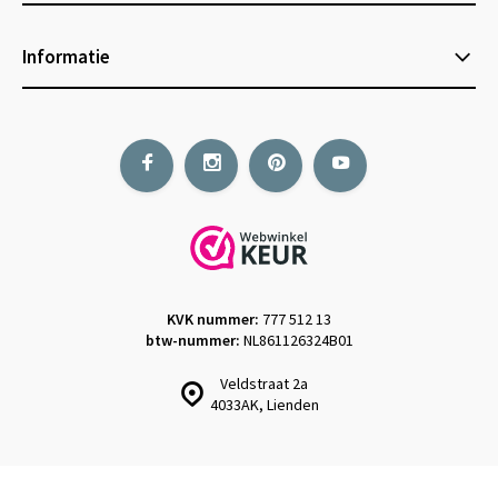
Informatie
KVK nummer:
777 512 13
btw-nummer:
NL861126324B01
Veldstraat 2a
4033AK, Lienden