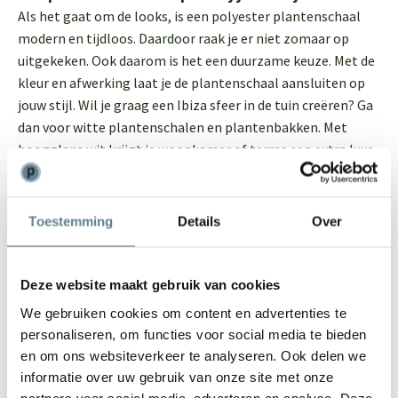
Als het gaat om de looks, is een polyester plantenschaal
modern en tijdloos. Daardoor raak je er niet zomaar op
uitgekeken. Ook daarom is het een duurzame keuze. Met de
kleur en afwerking laat je de plantenschaal aansluiten op
jouw stijl. Wil je graag een Ibiza sfeer in de tuin creëren? Ga
dan voor witte plantenschalen en plantenbakken. Met
hoogglans wit krijgt je woonkamer of terras een extra luxe
uitstraling. Heb je meer een industriële en strakke
woonkamer en tuin? Kijk dan bijvoorbeeld voor antraciet
plantenschalen met stoere matte afwerking. Als je hulp
Toestemming
Details
Over
nodig hebt bij het kiezen van de juiste plantschaal voor
jouw huis of tuin, horen we het graag. We geven je graag
vrijblijvend deskundig advies.
Deze website maakt gebruik van cookies
We gebruiken cookies om content en advertenties te
Topmerk plantenschalen
personaliseren, om functies voor social media te bieden
We vinden het belangrijk dat de bloempot schalen in onze
en om ons websiteverkeer te analyseren. Ook delen we
webshop zowel aantrekkelijk als van hoge kwaliteit zijn.
informatie over uw gebruik van onze site met onze
Ook willen we dat iedereen kan slagen. Daarom vind je
partners voor social media, adverteren en analyse. Deze