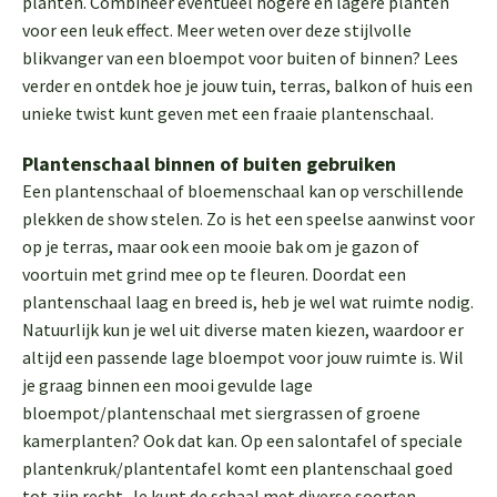
planten. Combineer eventueel hogere en lagere planten
voor een leuk effect. Meer weten over deze stijlvolle
blikvanger van een bloempot voor buiten of binnen? Lees
verder en ontdek hoe je jouw tuin, terras, balkon of huis een
unieke twist kunt geven met een fraaie plantenschaal.
Plantenschaal binnen of buiten gebruiken
Een plantenschaal of bloemenschaal kan op verschillende
plekken de show stelen. Zo is het een speelse aanwinst voor
op je terras, maar ook een mooie bak om je gazon of
voortuin met grind mee op te fleuren. Doordat een
plantenschaal laag en breed is, heb je wel wat ruimte nodig.
Natuurlijk kun je wel uit diverse maten kiezen, waardoor er
altijd een passende lage bloempot voor jouw ruimte is. Wil
je graag binnen een mooi gevulde lage
bloempot/plantenschaal met siergrassen of groene
kamerplanten? Ook dat kan. Op een salontafel of speciale
plantenkruk/plantentafel komt een plantenschaal goed
tot zijn recht. Je kunt de schaal met diverse soorten