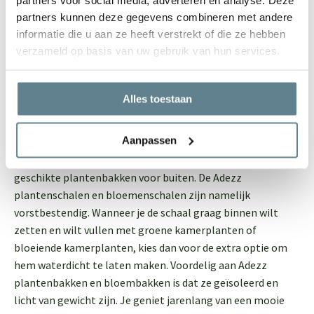
diverse kleuren en maten planten- en bloemenschalen op
partners kunnen deze gegevens combineren met andere
polyesterplantenbakken.nl. Of je nu een kleine
informatie die u aan ze heeft verstrekt of die ze hebben
plantenschaal of grote plantenschaal zoekt: bij ons ben je
verzameld op basis van uw gebruik van hun services.
aan het juiste adres. Ontdek meer over ons assortiment:
Adezz
Alles toestaan
Ben je al bekend met het merk Adezz? De plantenbakken
Aanpassen
van Adezz zijn vervaardigd van hoogwaardig polyester en
erg stevig. Ze kunnen tegen een stootje en zijn standaard
geschikte plantenbakken voor buiten. De Adezz
plantenschalen en bloemenschalen zijn namelijk
vorstbestendig. Wanneer je de schaal graag binnen wilt
zetten en wilt vullen met groene kamerplanten of
bloeiende kamerplanten, kies dan voor de extra optie om
hem waterdicht te laten maken. Voordelig aan Adezz
plantenbakken en bloembakken is dat ze geïsoleerd en
licht van gewicht zijn. Je geniet jarenlang van een mooie