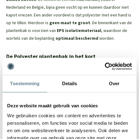
Nederland en België, bijna geen vocht op en kunnen daardoor niet
kapot vriezen. Een ander voordeel is dat polyester met een hand is
op te tillen. Hierdoor is
geen maat te groot
. De binnenkant van de
plantenbak is voorzien van
EPS isolatiemateriaal
, waardoor de
wortels van de beplanting
optimaal beschermd
worden.
De Polyester plantenbak in het kort
Dit tijdloze model past in iedere tuin
Vorstbestendig; je kan de plantenbak in de winter buiten laten
Toestemming
Details
Over
staan
De binnenkant van de plantenbak is voorzien van EPS
isolatiemateriaal. Dit beschermt de wortels van de beplanting
Deze website maakt gebruik van cookies
Door het materiaal is het een lichtgewicht plantenbak
We gebruiken cookies om content en advertenties te
De plantenbak heeft een robuuste uitstraling en een mooie
personaliseren, om functies voor social media te bieden
randafwerking
en om ons websiteverkeer te analyseren. Ook delen we
Door en door gekleurd, ruime keuze uit ral kleuren
informatie over uw gebruik van onze site met onze