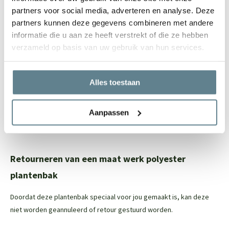
Vele maatwerk opties mogelijk
partners voor social media, adverteren en analyse. Deze
Let op: de onderkant van de polyester plantenbak is niet (netjes)
partners kunnen deze gegevens combineren met andere
afgewerkt, maar dit is niet zichtbaar
informatie die u aan ze heeft verstrekt of die ze hebben
verzameld op basis van uw gebruik van hun services.
Eenvoudig onderhoud
Om de polyester plantenbak zo stralend mogelijk te houden, raden
Alles toestaan
we aan om de
recovery package
te gebruiken. Met deze set reinig
je eenvoudig je polyester plantenbak en zorg je ervoor dat de jouw
Aanpassen
plantenbak er na van loop van tijd weer als nieuw uit gaat zien. In
deze set zit een
Cleaner
en een
Coating spray.
Retourneren van een maat werk polyester
plantenbak
Doordat deze plantenbak speciaal voor jou gemaakt is, kan deze
niet worden geannuleerd of retour gestuurd worden.