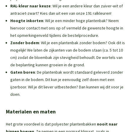
RAL-kleur naar keuze
: Wil je een andere kleur dan zuiver-wit of
antraciet-zwart? Kies dan uit een van onze 191 ralkleuren!
Hoogte inkorten
: Wil je een minder hoge plantenbak? Neem
hiervoor contact met ons op of vermeld de gewenste hoogte in
het opmerkingenveld tijdens de bestelprocedure.
Zonder bodem
: Wil je een plantenbak zonder bodem? Ook dit is
mogelijk! We laten de zijkanten van de bodem staan (ca. 5 tot 10
cm) zodat de bloembak zijn stevigheid behoudt. De wortels van
de beplanting kunnen groeien in de grond.
Gaten boren
: De plantenbak wordt standaard geleverd zonder
gaten in de bodem. Dit kun je eenvoudig zelf doen met een
ijzerboor. Wil je dit liever uitbesteden? Dan kunnen wij dit voor je
doen.
Materialen en maten
Het grote voordeel is dat polyester plantenbakken
nooit naar
binnen hoeven
. Ze nemen in een normaal klimaat, zoals in