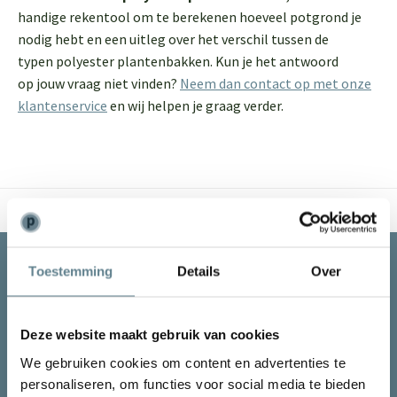
handige rekentool om te berekenen hoeveel potgrond je
nodig hebt en een uitleg over het verschil tussen de
typen polyester plantenbakken. Kun je het antwoord
op jouw vraag niet vinden?
Neem dan contact op met onze
klantenservice
en wij helpen je graag verder.
Verzending in Nederland & België
Blijf op de hoogte van de laatste nieuwtjes
Toestemming
Details
Over
Abonneer je op onze nieuwsbrief om op de hoogte te
blijven.
Deze website maakt gebruik van cookies
Abonneer
We gebruiken cookies om content en advertenties te
personaliseren, om functies voor social media te bieden