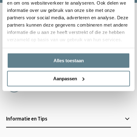
en om ons websiteverkeer te analyseren. Ook delen we
informatie over uw gebruik van onze site met onze
partners voor social media, adverteren en analyse. Deze
Kunnen we je helpen?
partners kunnen deze gegevens combineren met andere
Klantenservice:
openingstijden
informatie die u aan ze heeft verstrekt of die ze hebben
Bellen
verzameld op basis van uw gebruik van hun services.
0344-228104
Mailen
Alles toestaan
info@polyesterplantenbakken.nl
Aanpassen
WhatsApp
0344-228104
Informatie en Tips