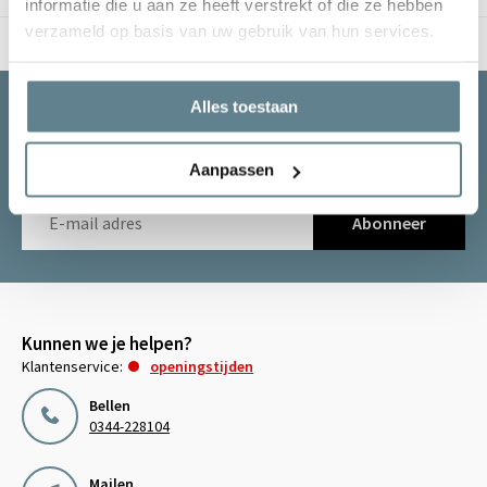
informatie die u aan ze heeft verstrekt of die ze hebben
verzameld op basis van uw gebruik van hun services.
Verzending in Nederland & België
Alles toestaan
Blijf op de hoogte van de laatste nieuwtjes
Abonneer je op onze nieuwsbrief om op de hoogte te
blijven.
Aanpassen
Abonneer
Kunnen we je helpen?
Klantenservice:
openingstijden
Bellen
0344-228104
Mailen