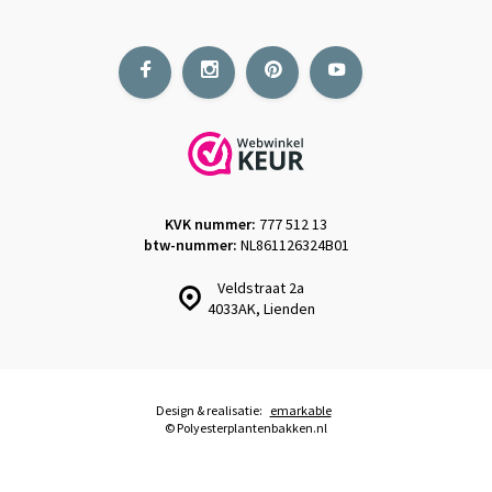
KVK nummer:
777 512 13
btw-nummer:
NL861126324B01
Veldstraat 2a
4033AK, Lienden
Design & realisatie:
emarkable
© Polyesterplantenbakken.nl