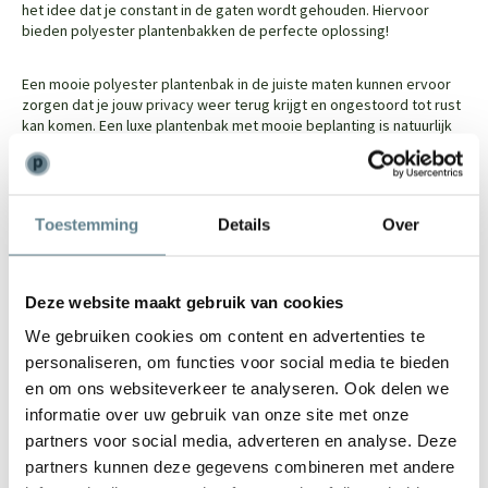
het idee dat je constant in de gaten wordt gehouden. Hiervoor
bieden polyester plantenbakken de perfecte oplossing!
Een mooie polyester plantenbak in de juiste maten kunnen ervoor
zorgen dat je jouw privacy weer terug krijgt en ongestoord tot rust
kan komen. Een luxe plantenbak met mooie beplanting is natuurlijk
altijd een mooie aanwinst voor in je tuin, maar in dit geval heeft het
ook nog eens een
functionele
bijdrage.
Plantenbak afscheiding voor op je balkon
Toestemming
Details
Over
Hetzelfde geldt uiteraard voor je balkon. Je hebt maar
een
beperkte ruimte
waar je kan genieten van de zon of waar je
Deze website maakt gebruik van cookies
graag buiten eet, dus dan je wilt dan niet constant gestoord worden
of je bekeken voelen. Hiervoor bieden wij de perfecte
We gebruiken cookies om content en advertenties te
plantenbakken aan die zowel smal als hoog zijn die kunnen dienen
personaliseren, om functies voor social media te bieden
als afscheiding en niet veel ruimte in beslag nemen.
en om ons websiteverkeer te analyseren. Ook delen we
informatie over uw gebruik van onze site met onze
Een extra handige optie is wanneer je ervoor kiest om
verzonken
wieltjes
onder de plantenbakken te laten plaatsen door ons.
partners voor social media, adverteren en analyse. Deze
Hiermee kan je ze ook nog eens gemakkelijk verplaatsen.
partners kunnen deze gegevens combineren met andere