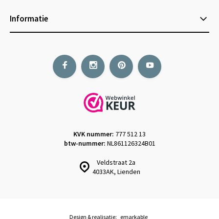
Informatie
KVK nummer:
777 512 13
btw-nummer:
NL861126324B01
Veldstraat 2a
4033AK, Lienden
Design & realisatie:
emarkable