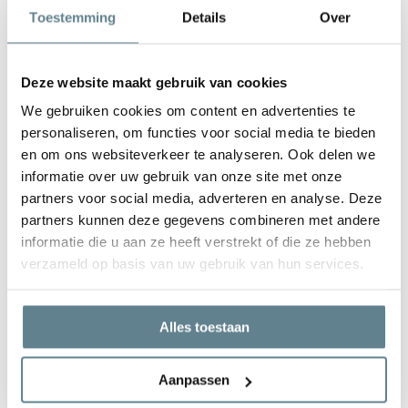
Polyesterplantenbakken.nl zijn volledig vervaardigd uit
Toestemming
Details
Over
polyester. Alle vierkante plantenbakken
zijn met de hand
en diverse mallen gemaakt
. Na het produceren van de
vierkante plantenbakken ondergaan de
bakken een
Deze website maakt gebruik van cookies
strenge kwaliteitscontrole
. Zo heb je altijd een prachtig
We gebruiken cookies om content en advertenties te
exemplaar in de tuin staan!
personaliseren, om functies voor social media te bieden
De vierkante polyester bloembakken en plantenbakken
en om ons websiteverkeer te analyseren. Ook delen we
kun je zelf eenvoudig in de tuin plaatsen. Hoe groot de
informatie over uw gebruik van onze site met onze
vierkante plantenbak ook is, dankzij het gebruik van de
partners voor social media, adverteren en analyse. Deze
polyester is hij
licht van gewicht
. Zo weegt bijvoorbeeld
partners kunnen deze gegevens combineren met andere
een grote vierkante plantenbak 100x100x40 cm ongeveer
informatie die u aan ze heeft verstrekt of die ze hebben
10 kg! Eenmaal gevuld met potgrond en planten komt hij
verzameld op basis van uw gebruik van hun services.
niet meer van zijn plek af.
Laat je vierkante bloembakken het hele jaar
Alles toestaan
buiten staan!
Vierkante bloembakken van polyester hebben
vrijwel geen
Aanpassen
onderhoud nodig
. Je kunt de vierkante bloembakken