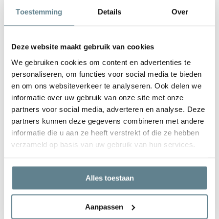
grote plantenbak weegt maar 10 kilo – en daardoor
Toestemming
Details
Over
makkelijk te verplaatsen.
Onze merken
Deze website maakt gebruik van cookies
Benieuwd welke plantenbakken we voor binnengebruik
We gebruiken cookies om content en advertenties te
aanbieden? Het aanbod is groot! Ontdek meer over onze
personaliseren, om functies voor social media te bieden
top merken en vind jouw perfecte plantenbak online:
en om ons websiteverkeer te analyseren. Ook delen we
Ecopots
informatie over uw gebruik van onze site met onze
De Ecopots plantenbakken zijn gemaakt van 80%
partners voor social media, adverteren en analyse. Deze
gerecyclede kunststoffen en standaard geschikt voor zowel
partners kunnen deze gegevens combineren met andere
binnen als buiten. Wel zo duurzaam! De luxe, duurzame
informatie die u aan ze heeft verstrekt of die ze hebben
bloempotten en plantenbakken zijn met de hand
verzameld op basis van uw gebruik van hun services.
afgewerkt en hebben een prachtig minimalistisch design.
Hierdoor passen ze overal bij. Mocht je na een tijd de potten
voor buiten willen gebruiken, dan kan dat ook. De Ecopots
Alles toestaan
op wielen zijn namelijk breukvast, UV-bestendig en
vorstbestendig. Maak je keuze uit drie verschillende types:
Aanpassen
ronde en tijdloze
Ecopots Amsterdam
, robuuste en