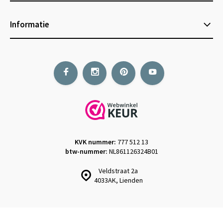
Informatie
KVK nummer:
777 512 13
btw-nummer:
NL861126324B01
Veldstraat 2a
4033AK, Lienden