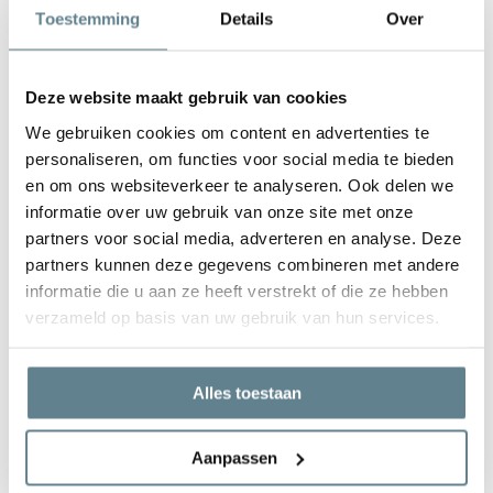
vierkante plantenbakken en rechthoekige plantenbakken
Toestemming
Details
Over
wat voor jou. Behalve de vorm, kun je ook kiezen voor
verschillende kleuren: van natuurlijk taupe tot elegant wit
Deze website maakt gebruik van cookies
en industrieel zwart. En, je hebt de keuze uit een luxueuze
hoogglans afwerking of stoere matte afwerking. Wat sluit
We gebruiken cookies om content en advertenties te
aan bij jouw wensen?
personaliseren, om functies voor social media te bieden
en om ons websiteverkeer te analyseren. Ook delen we
Voordelen van kunststof plantenbakken
informatie over uw gebruik van onze site met onze
Alle plantenbakken in de webshop zijn vervaardigd uit
partners voor social media, adverteren en analyse. Deze
hoogwaardig polyester of gerecycled materiaal
partners kunnen deze gegevens combineren met andere
(kunststof). Deze materialen bieden veel voordelen. Een
informatie die u aan ze heeft verstrekt of die ze hebben
kunststof plantenbak, zoals een polyester plantenbak, is
verzameld op basis van uw gebruik van hun services.
stevig en kan prima tegen een stootje. Ze hebben een lange
levensduur en tijdloos, modern design, dat in ieder interieur
Alles toestaan
past. De duurzame potten zijn vorstbestendig, UV-
bestendig en hebben een isolatielaag, waardoor je ze het
hele jaar probleemloos zowel binnen als buiten kunt laten
Aanpassen
staan. Bovendien zijn polyester en kunststof bloempotten