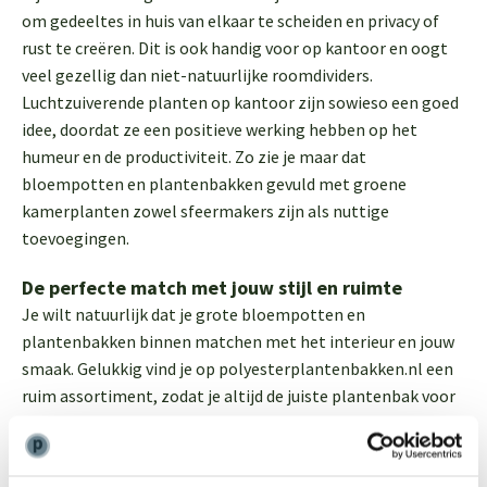
om gedeeltes in huis van elkaar te scheiden en privacy of
rust te creëren. Dit is ook handig voor op kantoor en oogt
veel gezellig dan niet-natuurlijke roomdividers.
Luchtzuiverende planten op kantoor zijn sowieso een goed
idee, doordat ze een positieve werking hebben op het
humeur en de productiviteit. Zo zie je maar dat
bloempotten en plantenbakken gevuld met groene
kamerplanten zowel sfeermakers zijn als nuttige
toevoegingen.
De perfecte match met jouw stijl en ruimte
Je wilt natuurlijk dat je grote bloempotten en
plantenbakken binnen matchen met het interieur en jouw
smaak. Gelukkig vind je op polyesterplantenbakken.nl een
ruim assortiment, zodat je altijd de juiste plantenbak voor
jouw huis of werkplek vindt. Houd je van organische vormen,
kijk dan naar onze ronde bloempotten en ovale
bloempotten. Liever strak en modern? Dan zijn onze hoge