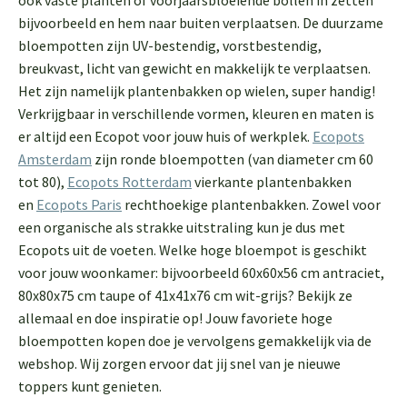
ook vaste planten of voorjaarsbloeiende bollen in zetten
bijvoorbeeld en hem naar buiten verplaatsen. De duurzame
bloempotten zijn UV-bestendig, vorstbestendig,
breukvast, licht van gewicht en makkelijk te verplaatsen.
Het zijn namelijk plantenbakken op wielen, super handig!
Verkrijgbaar in verschillende vormen, kleuren en maten is
er altijd een Ecopot voor jouw huis of werkplek.
Ecopots
Amsterdam
zijn ronde bloempotten (van diameter cm 60
tot 80),
Ecopots Rotterdam
vierkante plantenbakken
en
Ecopots Paris
rechthoekige plantenbakken. Zowel voor
een organische als strakke uitstraling kun je dus met
Ecopots uit de voeten. Welke hoge bloempot is geschikt
voor jouw woonkamer: bijvoorbeeld 60x60x56 cm antraciet,
80x80x75 cm taupe of 41x41x76 cm wit-grijs? Bekijk ze
allemaal en doe inspiratie op! Jouw favoriete hoge
bloempotten kopen doe je vervolgens gemakkelijk via de
webshop. Wij zorgen ervoor dat jij snel van je nieuwe
toppers kunt genieten.