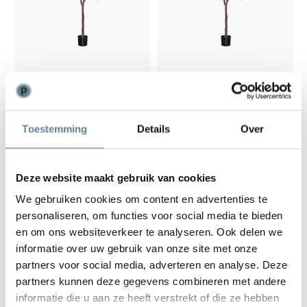
Kunstplant - Ficus Alii
Kunstplant - Ficus Alii
Tree L, Green
Tree XL, Green
Op voorraad
Op voorraad
Toestemming
Details
Over
310,00
514,00
Deze website maakt gebruik van cookies
We gebruiken cookies om content en advertenties te
personaliseren, om functies voor social media te bieden
en om ons websiteverkeer te analyseren. Ook delen we
informatie over uw gebruik van onze site met onze
partners voor social media, adverteren en analyse. Deze
partners kunnen deze gegevens combineren met andere
informatie die u aan ze heeft verstrekt of die ze hebben