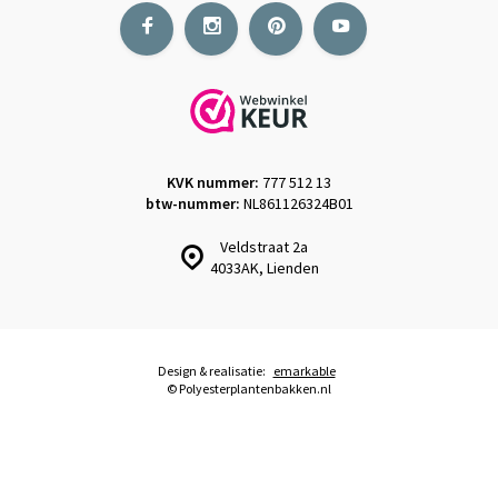
KVK nummer:
777 512 13
btw-nummer:
NL861126324B01
Veldstraat 2a
4033AK, Lienden
Design & realisatie:
emarkable
© Polyesterplantenbakken.nl