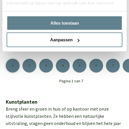
verzameld op basis van uw gebruik van hun services.
Kunstplant -
Kunstplant -
Sansevieria Cylindrica
Sansevieria Cylindrica L,
M, Green
Green
Alles toestaan
Op voorraad
Op voorraad
200,00
434,00
Aanpassen
1
2
3
4
5
6
7
Pagina 1 van 7
Kunstplanten
Breng sfeer en groen in huis of op kantoor met onze
stijlvolle kunstplanten. Ze hebben een natuurlijke
uitstraling, vragen geen onderhoud en blijven het hele jaar