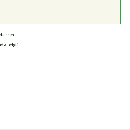
nbakken
nd & België
n