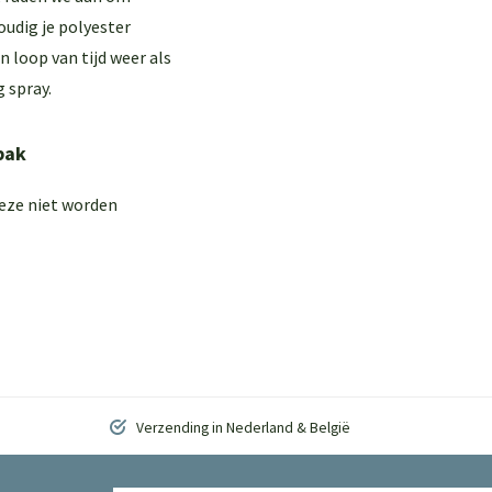
oudig je polyester
 loop van tijd weer als
 spray.
bak
deze niet worden
Verzending in Nederland & België