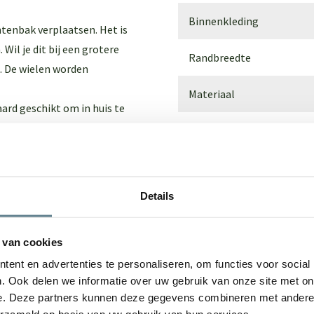
Binnenkleding
tenbak verplaatsen. Het is
Wil je dit bij een grotere
Randbreedte
. De wielen worden
Materiaal
ard geschikt om in huis te
 wij brengen een extra
Lengte
. Of bekijk onze
Polyester
gebruik.
Breedte
 plantenbakken worden dan
Details
Hoogte
olyester
, zodat de polyester
Afmetingen
 van cookies
wit of antraciet-zwart? Kies
ent en advertenties te personaliseren, om functies voor social
Gewicht
. Ook delen we informatie over uw gebruik van onze site met on
eem hiervoor contact met
e. Deze partners kunnen deze gegevens combineren met andere i
veld tijdens de