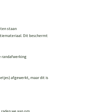
aten staan
atiemateriaal. Dit beschermt
e randafwerking
etjes) afgewerkt, maar dit is
, raden we aan om