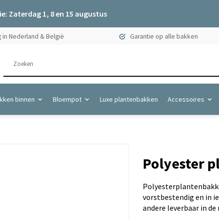
e: Zaterdag 1, 8 en 15 augustus
 in Nederland & België
Garantie op alle bakken
kken binnen
Bloempot
Luxe plantenbakken
Accessoires
Polyester p
Polyesterplantenbakke
vorstbestendig en in i
andere leverbaar in de