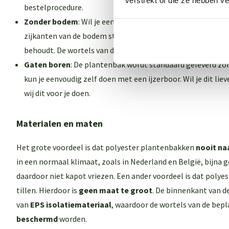
verstrekt of die ze hebben v
bestelprocedure.
Zonder bodem
: Wil je een plantenbak zonder bodem? Ook 
zijkanten van de bodem staan (ca. 5 tot 10 cm) zodat de bl
behoudt. De wortels van de beplanting kunnen groeien in d
Gaten boren
: De plantenbak wordt standaard geleverd zon
kun je eenvoudig zelf doen met een ijzerboor. Wil je dit li
wij dit voor je doen.
Materialen en maten
Het grote voordeel is dat polyester plantenbakken
nooit na
in een normaal klimaat, zoals in Nederland en België, bijna
daardoor niet kapot vriezen. Een ander voordeel is dat polyes
tillen. Hierdoor is
geen maat te groot
. De binnenkant van d
van
EPS isolatiemateriaal
, waardoor de wortels van de bep
beschermd
worden.