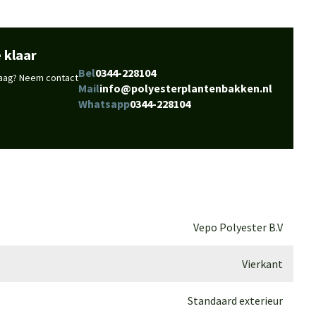
 klaar
Bel
0344-228104
vraag? Neem contact
Mail
info@polyesterplantenbakken.nl
Whatsapp
0344-228104
Vepo Polyester B.V
Vierkant
Standaard exterieur