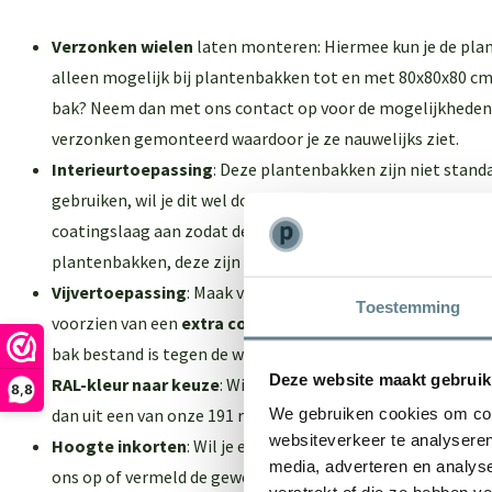
Verzonken wielen
laten monteren: Hiermee kun je de plan
alleen mogelijk bij plantenbakken tot en met 80x80x80 cm. 
bak? Neem dan met ons contact op voor de mogelijkheden
verzonken gemonteerd waardoor je ze nauwelijks ziet.
Interieurtoepassing
: Deze plantenbakken zijn niet standa
gebruiken, wil je dit wel doen? Kies dan voor deze optie en
coatingslaag aan zodat de plantenbakken niet gaan lekken
plantenbakken
, deze zijn standaard geschikt voor binnen 
Vijvertoepassing
: Maak van je plantenbak een vijver! De
Toestemming
voorzien van een
extra coatingslaag
en een
extra laag p
bak bestand is tegen de waterdruk.
Deze website maakt gebruik
RAL-kleur naar keuze
: Wil je een andere kleur dan zuiver-
8,8
dan uit een van onze 191 ralkleuren!
We gebruiken cookies om cont
websiteverkeer te analyseren
Hoogte inkorten
: Wil je een minder hoge plantenbak? N
media, adverteren en analys
ons op of vermeld de gewenste hoogte in het opmerkingen