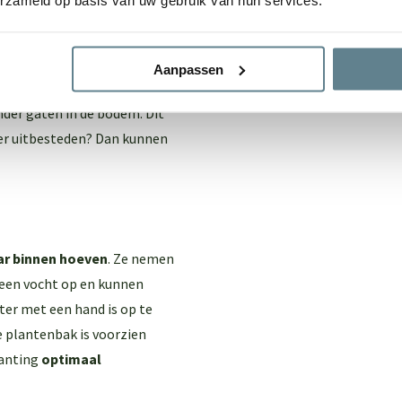
erzameld op basis van uw gebruik van hun services.
dit is mogelijk! We laten de
oembak zijn stevigheid
Aanpassen
e grond.
der gaten in de bodem. Dit
ever uitbesteden? Dan kunnen
ar binnen hoeven
. Ze nemen
 geen vocht op en kunnen
ter met een hand is op te
e plantenbak is voorzien
lanting
optimaal