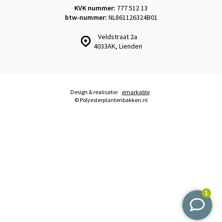
KVK nummer:
777 512 13
btw-nummer:
NL861126324B01
Veldstraat 2a
4033AK, Lienden
Design & realisatie:
emarkable
© Polyesterplantenbakken.nl