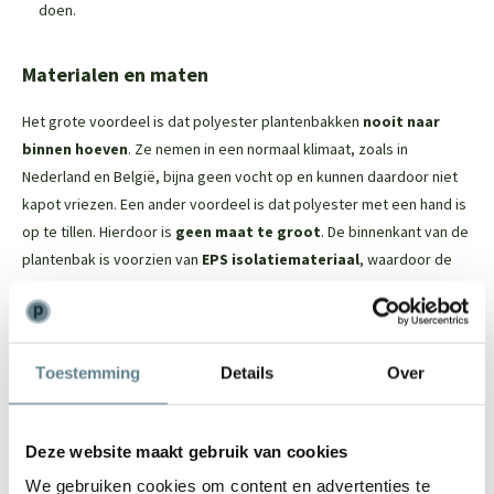
doen.
Materialen en maten
Het grote voordeel is dat polyester plantenbakken
nooit naar
binnen hoeven
. Ze nemen in een normaal klimaat, zoals in
Nederland en België, bijna geen vocht op en kunnen daardoor niet
kapot vriezen. Een ander voordeel is dat polyester met een hand is
op te tillen. Hierdoor is
geen maat te groot
. De binnenkant van de
plantenbak is voorzien van
EPS isolatiemateriaal
, waardoor de
wortels van de beplanting
optimaal beschermd
worden.
De Polyester plantenbak in het kort
Toestemming
Details
Over
Dit tijdloze model past in iedere tuin
Vorstbestendig; je kan de plantenbak in de winter buiten laten
Deze website maakt gebruik van cookies
staan
De binnenkant van de plantenbak is voorzien van EPS
We gebruiken cookies om content en advertenties te