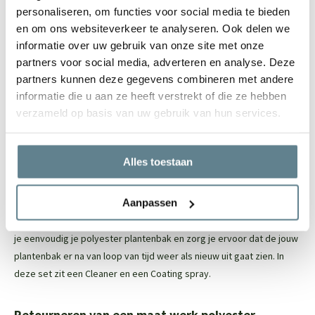
isolatiemateriaal. Dit beschermt de wortels van de beplanting
personaliseren, om functies voor social media te bieden
Door het materiaal is het een lichtgewicht plantenbak
en om ons websiteverkeer te analyseren. Ook delen we
De plantenbak heeft een robuuste uitstraling en een mooie
informatie over uw gebruik van onze site met onze
randafwerking
partners voor social media, adverteren en analyse. Deze
partners kunnen deze gegevens combineren met andere
Door en door gekleurd, ruime keuze uit ral kleuren
informatie die u aan ze heeft verstrekt of die ze hebben
Vele maatwerk opties mogelijk
verzameld op basis van uw gebruik van hun services.
Let op: de onderkant van de polyester plantenbak is niet (netjes)
afgewerkt, maar dit is niet zichtbaar
Alles toestaan
Eenvoudig onderhoud
Aanpassen
Om de polyester plantenbak zo stralend mogelijk te houden, raden
we aan om de
recovery package
te gebruiken. Met deze set reinig
je eenvoudig je polyester plantenbak en zorg je ervoor dat de jouw
plantenbak er na van loop van tijd weer als nieuw uit gaat zien. In
deze set zit een
Cleaner
en een
Coating spray.
Retourneren van een maat werk polyester