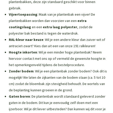
plantenbakken
, deze zijn standaard geschikt voor binnen
gebruik.
Vijvertoepassing
: Maak van je plantenbak een vijver! De
plantenbakken worden dan voorzien van een
extra
coatingslaag
en een
extra laag polyester
, zodat de
polyester bak bestand is tegen de waterdruk.
RAL-kleur naar keuze
: Wil je een andere kleur dan zuiver-wit of
antraciet-zwart? Kies dan uit een van onze 191 ralkleuren!
Hoogte inkorten
: Wil je een minder hoge plantenbak? Neem
hiervoor contact met ons op of vermeld de gewenste hoogte in
het opmerkingenveld tijdens de bestelprocedure.
Zonder bodem
: Wil je een plantenbak zonder bodem? Ook dit is
mogelijk! We laten de zijkanten van de bodem staan (ca. 5 tot 10
cm) zodat de bloembak zijn stevigheid behoudt. De wortels van
de beplanting kunnen groeien in de grond.
Gaten boren
: De plantenbak wordt standaard geleverd zonder
gaten in de bodem. Dit kun je eenvoudig zelf doen met een
ijzerboor. Wil je dit liever uitbesteden? Dan kunnen wij dit voor je