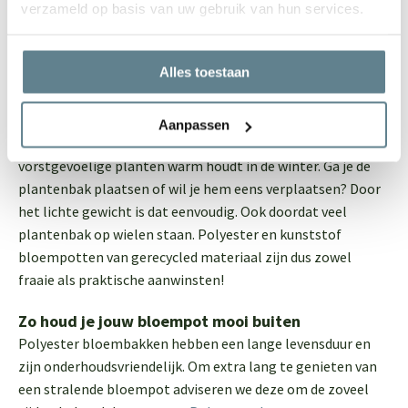
Gelukkig kun je er ook erg lang van genieten. Kunststof en
verzameld op basis van uw gebruik van hun services.
polyester bloempotten zijn erg sterk en hebben een lange
levensduur. Je kunt de duurzame bloempotten
Alles toestaan
probleemloos het hele jaar buiten laten staan. Vorst,
regen, wind of volle zon: de polyester plantenbakken in
onze webshop zijn hier tegen bestand. Bovendien zijn ze
Aanpassen
voorzien van een isolatielaag, die de wortels van
vorstgevoelige planten warm houdt in de winter. Ga je de
plantenbak plaatsen of wil je hem eens verplaatsen? Door
het lichte gewicht is dat eenvoudig. Ook doordat veel
plantenbak op wielen staan. Polyester en kunststof
bloempotten van gerecycled materiaal zijn dus zowel
fraaie als praktische aanwinsten!
Zo houd je jouw bloempot mooi buiten
Polyester bloembakken hebben een lange levensduur en
zijn onderhoudsvriendelijk. Om extra lang te genieten van
een stralende bloempot adviseren we deze om de zoveel