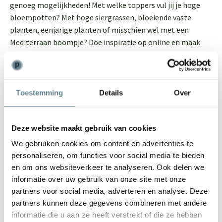
genoeg mogelijkheden! Met welke toppers vul jij je hoge
bloempotten? Met hoge siergrassen, bloeiende vaste
planten, eenjarige planten of misschien wel met een
Mediterraan boompje? Doe inspiratie op online en maak
jouw droomtuin compleet!
De voordelen van kunststof en polyester
plantenbakken buiten
Toestemming
Details
Over
Plantenbakken komen in allerlei materialen: van
keramieken bloempotten tot terracotta bloempotten en
houten bloembakken. In onze webshop vind je
Deze website maakt gebruik van cookies
bloempotten gemaakt van gerecycled materiaal
We gebruiken cookies om content en advertenties te
(kunststof) of polyester. Polyester bloempotten en
personaliseren, om functies voor social media te bieden
bloempotten van gerecycled kunststof brengen veel
en om ons websiteverkeer te analyseren. Ook delen we
voordelen met zich mee, zowel qua uiterlijk als functie. Wat
informatie over uw gebruik van onze site met onze
het eerste punt betreft, hebben polyester plantenbakken
partners voor social media, adverteren en analyse. Deze
een tijdloze en toch moderne uitstraling. Ze mengen in
partners kunnen deze gegevens combineren met andere
ieder exterieur en je raakt er niet snel op uitgekeken.
informatie die u aan ze heeft verstrekt of die ze hebben