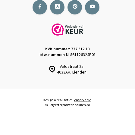
KVK nummer:
777 512 13
btw-nummer:
NL861126324B01
Veldstraat 2a
4033AK, Lienden
Design & realisatie:
emarkable
© Polyesterplantenbakken.nl