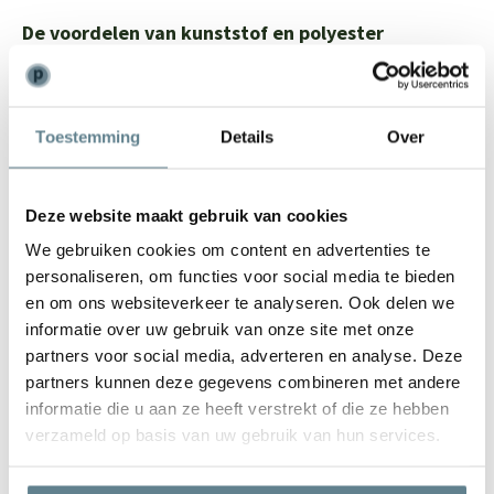
De voordelen van kunststof en polyester
plantenbakken buiten
Plantenbakken komen in allerlei materialen: van
keramieken bloempotten tot terracotta bloempotten en
Toestemming
Details
Over
houten bloembakken. In onze webshop vind je
bloempotten gemaakt van gerecycled materiaal
(kunststof) of polyester. Polyester bloempotten en
Deze website maakt gebruik van cookies
bloempotten van gerecycled kunststof brengen veel
We gebruiken cookies om content en advertenties te
voordelen met zich mee, zowel qua uiterlijk als functie. Wat
personaliseren, om functies voor social media te bieden
het eerste punt betreft, hebben polyester plantenbakken
en om ons websiteverkeer te analyseren. Ook delen we
een tijdloze en toch moderne uitstraling. Ze mengen in
informatie over uw gebruik van onze site met onze
ieder exterieur en je raakt er niet snel op uitgekeken.
partners voor social media, adverteren en analyse. Deze
Gelukkig kun je er ook erg lang van genieten. Kunststof en
partners kunnen deze gegevens combineren met andere
polyester bloempotten zijn erg sterk en hebben een lange
informatie die u aan ze heeft verstrekt of die ze hebben
levensduur. Je kunt de duurzame bloempotten
verzameld op basis van uw gebruik van hun services.
probleemloos het hele jaar buiten laten staan. Vorst,
regen, wind of volle zon: de polyester plantenbakken in