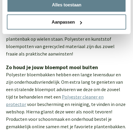
onze webshop zijn hier tegen bestand. Bovendien zijn ze
Alles toestaan
voorzien van een isolatielaag, die de wortels van
vorstgevoelige planten warm houdt in de winter. Ga je de
Aanpassen
plantenbak plaatsen of wil je hem eens verplaatsen? Door
het lichte gewicht is dat eenvoudig. Ook doordat veel
plantenbak op wielen staan. Polyester en kunststof
bloempotten van gerecycled materiaal zijn dus zowel
fraaie als praktische aanwinsten!
Zo houd je jouw bloempot mooi buiten
Polyester bloembakken hebben een lange levensduur en
zijn onderhoudsvriendelijk. Om extra lang te genieten van
een stralende bloempot adviseren we deze om de zoveel
tijd te behandelen met een
Polyester cleaner en
protector
voor bescherming en reiniging, te vinden in onze
webshop. Hierna glanst deze weer als nooit tevoren!
Producten voor schoonmaak en onderhoud bestel je
gemakkelijk online samen met je favoriete plantenbakken.