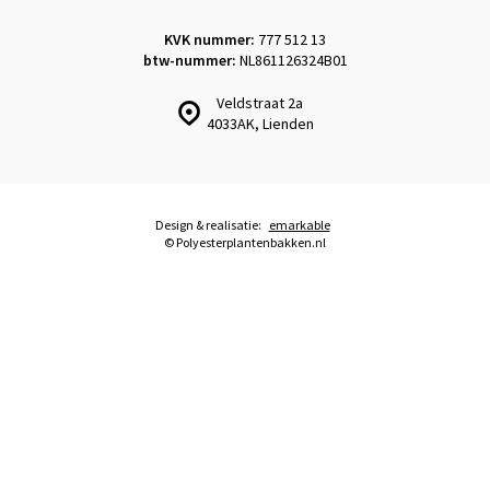
KVK nummer:
777 512 13
btw-nummer:
NL861126324B01
Veldstraat 2a
4033AK, Lienden
Design & realisatie:
emarkable
© Polyesterplantenbakken.nl