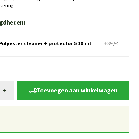
evering.
igdheden:
Polyester cleaner + protector 500 ml
+39,95
Toevoegen aan winkelwagen
+