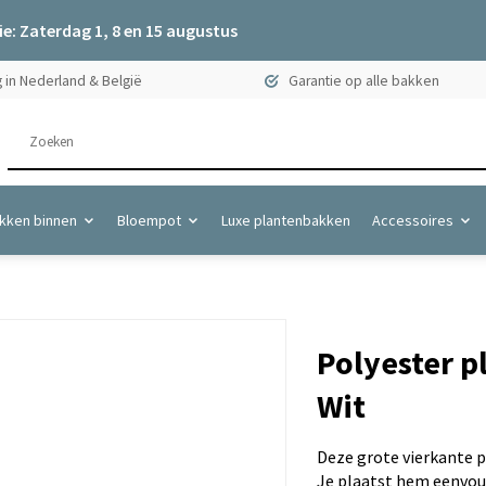
e: Zaterdag 1, 8 en 15 augustus
 in Nederland & België
Garantie op alle bakken
kken binnen
Bloempot
Luxe plantenbakken
Accessoires
Polyester p
Wit
Deze grote vierkante p
Je plaatst hem eenvoud