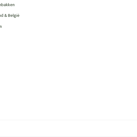
nbakken
nd & België
n