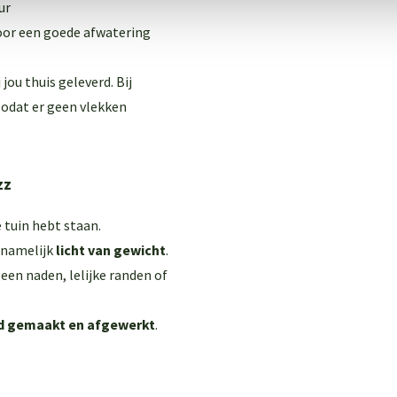
ur
oor een goede afwatering
ou thuis geleverd. Bij
odat er geen vlekken
zz
e tuin hebt staan.
 namelijk
licht van gewicht
.
 geen naden, lelijke randen of
d gemaakt en afgewerkt
.