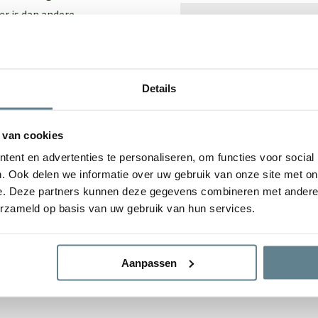
er is dan andere
Binnenkleding
tuur, wat zorgt voor die
innen omgeslagen, wat een
Materiaal
Details
Type
Lengte
 van cookies
g. Zijn ze toch een beetje
ent en advertenties te personaliseren, om functies voor social
ery package
. Met deze set
Breedte
. Ook delen we informatie over uw gebruik van onze site met on
t de plantenbak er na van
e. Deze partners kunnen deze gegevens combineren met andere i
Hoogte
Cleaner
en een
Coating spray
.
erzameld op basis van uw gebruik van hun services.
Afmetingen
Aanpassen