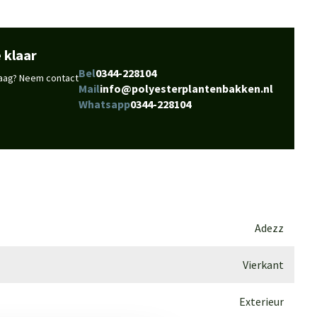
 klaar
Bel
0344-228104
vraag? Neem contact
Mail
info@polyesterplantenbakken.nl
Whatsapp
0344-228104
Adezz
Vierkant
Exterieur