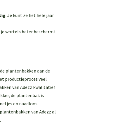
dig
. Je kunt ze het hele jaar
n je wortels beter beschermt
 de plantenbakken aan de
het productieproces veel
akken van Adezz kwalitatief
kker, de plantenbak is
 netjes en naadloos
r plantenbakken van Adezz al
.