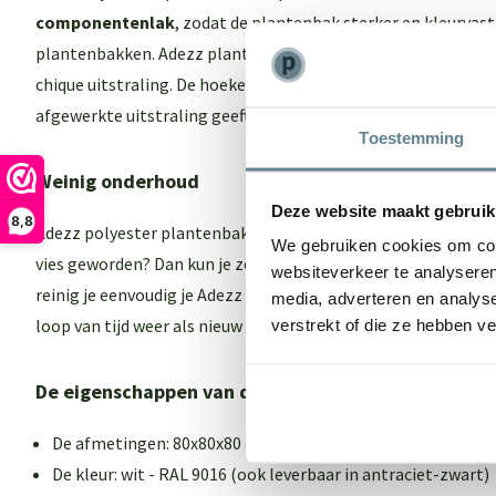
componentenlak
, zodat de plantenbak sterker en kleurvast
plantenbakken. Adezz plantenbakken hebben een lichte struc
chique uitstraling. De hoeken van de plantenbak zijn naar b
afgewerkte uitstraling geeft.
Toestemming
Weinig onderhoud
Deze website maakt gebruik
8,8
Adezz polyester plantenbakken hebben weinig onderhoud nodi
We gebruiken cookies om cont
vies geworden? Dan kun je ze weer laten stralen met de
recov
websiteverkeer te analyseren
reinig je eenvoudig je Adezz plantenbak en zorg je ervoor da
media, adverteren en analys
loop van tijd weer als nieuw uit gaat zien. In deze set zit een
verstrekt of die ze hebben v
De eigenschappen van deze polyester plantenbak
De afmetingen: 80x80x80 cm (lengte x breedte x hoogte)
De kleur: wit - RAL 9016 (ook leverbaar in antraciet-zwart)