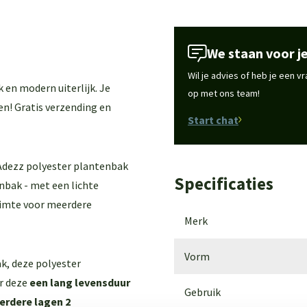
We staan voor je
Wil je advies of heb je een 
 en modern uiterlijk. Je
op met ons team!
en! Gratis verzending en
Start chat
e Adezz polyester plantenbak
Specificaties
nbak - met een lichte
ruimte voor meerdere
Merk
Vorm
k, deze polyester
r deze
een lang levensduur
Gebruik
rdere lagen 2