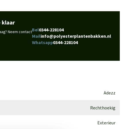
 klaar
Bel
0344-228104
vraag? Neem contact
Mail
info@polyesterplantenbakken.nl
Whatsapp
0344-228104
Adezz
Rechthoekig
Exterieur