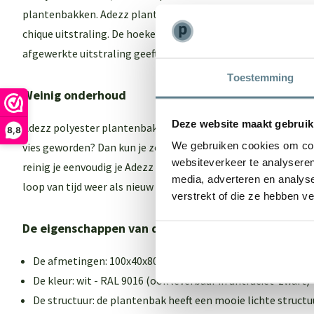
plantenbakken. Adezz plantenbakken hebben een lichte struc
chique uitstraling. De hoeken van de plantenbak zijn naar b
afgewerkte uitstraling geeft.
Toestemming
Weinig onderhoud
Deze website maakt gebruik
Adezz polyester plantenbakken hebben weinig onderhoud nodi
8,8
We gebruiken cookies om cont
vies geworden? Dan kun je ze weer laten stralen met de
recov
websiteverkeer te analyseren
reinig je eenvoudig je Adezz plantenbak en zorg je ervoor da
media, adverteren en analys
loop van tijd weer als nieuw uit gaat zien. In deze set zit een
verstrekt of die ze hebben v
De eigenschappen van deze polyester plantenbak
De afmetingen: 100x40x80 cm (lengte x breedte x hoogte)
De kleur: wit - RAL 9016 (ook leverbaar in antraciet-zwart)
De structuur: de plantenbak heeft een mooie lichte structu