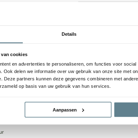
tuur, wat zorgt voor die
Binnenkleding
innen omgeslagen, wat een
Materiaal
Details
Type
 van cookies
g. Zijn ze toch een beetje
Lengte
ent en advertenties te personaliseren, om functies voor social
ery package
. Met deze set
. Ook delen we informatie over uw gebruik van onze site met on
t de plantenbak er na van
Breedte
e. Deze partners kunnen deze gegevens combineren met andere i
Cleaner
en een
Coating spray
.
erzameld op basis van uw gebruik van hun services.
Hoogte
Afmetingen
Aanpassen
ur