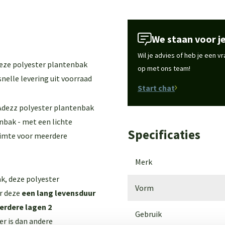
We staan voor je
Wil je advies of heb je een 
deze polyester plantenbak
op met ons team!
nelle levering uit voorraad
Start chat
e Adezz polyester plantenbak
nbak - met een lichte
Specificaties
ruimte voor meerdere
Merk
k, deze polyester
Vorm
r deze
een lang levensduur
rdere lagen 2
Gebruik
er is dan andere