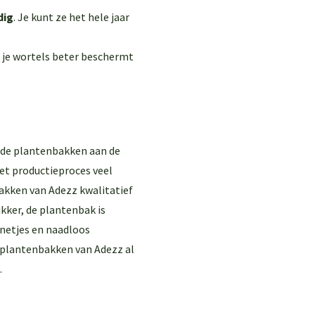
dig
. Je kunt ze het hele jaar
n je wortels beter beschermt
 de plantenbakken aan de
het productieproces veel
akken van Adezz kwalitatief
kker, de plantenbak is
 netjes en naadloos
r plantenbakken van Adezz al
.