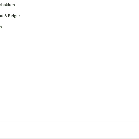
nbakken
nd & België
n