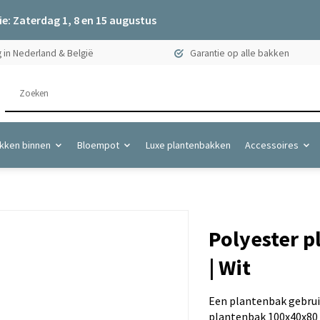
e: Zaterdag 1, 8 en 15 augustus
 in Nederland & België
Garantie op alle bakken
kken binnen
Bloempot
Luxe plantenbakken
Accessoires
Polyester 
| Wit
Een plantenbak gebruik
plantenbak 100x40x80 c