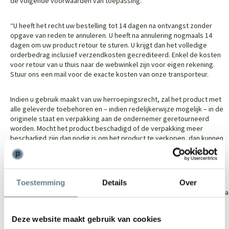
de volgende voorwaarden van toepassing:
“U heeft het recht uw bestelling tot 14 dagen na ontvangst zonder
opgave van reden te annuleren. U heeft na annulering nogmaals 14
dagen om uw product retour te sturen. U krijgt dan het volledige
orderbedrag inclusief verzendkosten gecrediteerd. Enkel de kosten
voor retour van u thuis naar de webwinkel zijn voor eigen rekening.
Stuur ons een mail voor de exacte kosten van onze transporteur.
Indien u gebruik maakt van uw herroepingsrecht, zal het product met
alle geleverde toebehoren en – indien redelijkerwijze mogelijk – in de
originele staat en verpakking aan de ondernemer geretourneerd
worden. Mocht het product beschadigd of de verpakking meer
beschadigd zijn dan nodig is om het product te verkopen, dan kunnen
we deze waardevermindering van het product aan u doorberekenen.
Behandel het product dus met zorg en zorg ervoor dat deze bij een
retour goed verpakt is.
Toestemming
Details
Over
Om gebruik te maken van dit recht kunt u contact met ons opnemen via
info@polyesterplantenbakken.nl
. Wij zullen vervolgens het
verschuldigde orderbedrag binnen 14 dagen na aanmelding van uw
Deze website maakt gebruik van cookies
retour terugstorten mits het product reeds in goede orde retour