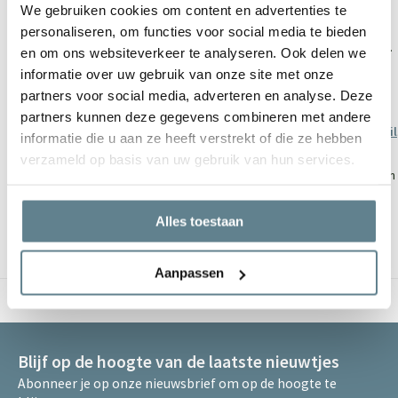
ontvangen is.”
We gebruiken cookies om content en advertenties te
personaliseren, om functies voor social media te bieden
"Het kan altijd voorkomen dat er iets niet helemaal gaat zoals gepland.
en om ons websiteverkeer te analyseren. Ook delen we
We raden u aan om klachten eerst bij ons kenbaar te maken door te
informatie over uw gebruik van onze site met onze
mailen naar
verkoop@kantenklaarhagen.nl
. Leidt dit niet tot een
partners voor social media, adverteren en analyse. Deze
oplossing, dan is het mogelijk om uw geschil aan te melden voor
bemiddeling via WebwinkelKeur
partners kunnen deze gegevens combineren met andere
via
https://www.webwinkelkeur.nl/kennisbank/consumenten/geschil
informatie die u aan ze heeft verstrekt of die ze hebben
verzameld op basis van uw gebruik van hun services.
Tevens is het voor consumenten in de EU ook mogelijk om klachten aan
te melden via het ODR-platform van de Europese Commissie. Dit ODR-
platform is te vinden op
http://ec.europa.eu/odr
. Wanneer uw klacht
Alles toestaan
nog niet elders in behandeling is dan staat het u vrij om uw klacht te
deponeren via het platform van de Europese Unie."
Aanpassen
Verzending in Nederland & België
Blijf op de hoogte van de laatste nieuwtjes
Abonneer je op onze nieuwsbrief om op de hoogte te