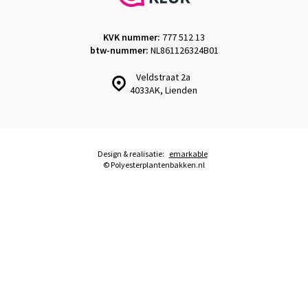
KVK nummer:
777 512 13
btw-nummer:
NL861126324B01
Veldstraat 2a
4033AK, Lienden
Design & realisatie:
emarkable
© Polyesterplantenbakken.nl