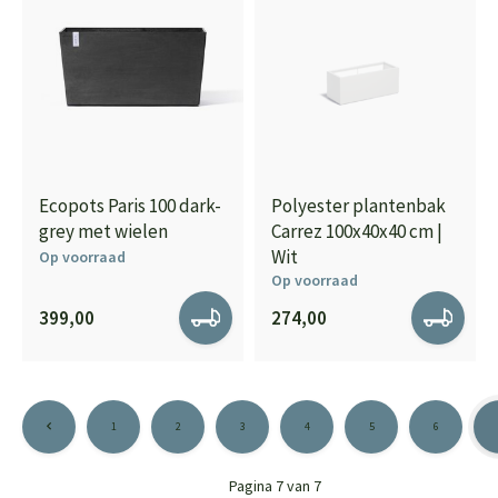
Ecopots Paris 100 dark-
Polyester plantenbak
grey met wielen
Carrez 100x40x40 cm |
Wit
Op voorraad
Op voorraad
399,00
274,00
1
2
3
4
5
6
Pagina 7 van 7