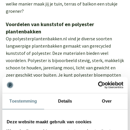
welke manier maak jij je tuin, terras of balkon een stukje
groener?
Voordelen van kunststof en polyester
plantenbakken
Op polyesterplantenbakken.nl vind je diverse soorten
langwerpige plantenbakken gemaakt van gerecycled
kunststof of polyester. Deze materialen bieden veel
voordelen. Polyester is bijvoorbeeld stevig, sterk, makkelijk
schoon te houden, jarenlang mooi, licht van gewicht en
zeer geschikt voor buiten. Je kunt polyester bloempotten
en plantenbakken het hele jaar buiten laten staan doordat
ze vorst- en regenbestendig zijn. Daarnaast zijn ze voorzien
van isolatiemateriaal, waardoor de wortels van
Toestemming
Details
Over
vorstgevoelige bomen en planten warm blijven in de
winter. Overigens zijn polyester bloempotten en
plantenbakken niet alleen om praktische redenen populair.
Deze website maakt gebruik van cookies
Ze zijn ook tijdloos en hebben een prachtig modern design!