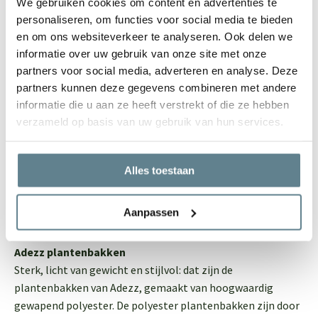
We gebruiken cookies om content en advertenties te
personaliseren, om functies voor social media te bieden
Langwerpige plantenbakken en potten voor
en om ons websiteverkeer te analyseren. Ook delen we
buiten van topmerken
informatie over uw gebruik van onze site met onze
Nieuwsgierig naar de langwerpige plantenbakken
partners voor social media, adverteren en analyse. Deze
standaard geschikt voor buiten op
partners kunnen deze gegevens combineren met andere
polyesterplantenbakken.nl? Je zult zien dat ons aanbod
informatie die u aan ze heeft verstrekt of die ze hebben
aan langwerpige bloemenbakken en plantenbakken divers
verzameld op basis van uw gebruik van hun services.
is. Kies uit verschillende lengtes, breedtes en hoogtes, en
vind de perfecte maat voor jouw buitenruimte. Voor welke
kleur en afwerking ga jij? Hoogglans wit of bijvoorbeeld
Alles toestaan
mat antraciet-zwart? Ontdek de mogelijkheden hieronder.
TIP: in het menu vind je met jouw gekozen filters sneller
Aanpassen
wat je zoekt. Filter bijvoorbeeld op vorm, kleur en hoogte
cm.
Adezz plantenbakken
Sterk, licht van gewicht en stijlvol: dat zijn de
plantenbakken van Adezz, gemaakt van hoogwaardig
gewapend polyester. De polyester plantenbakken zijn door