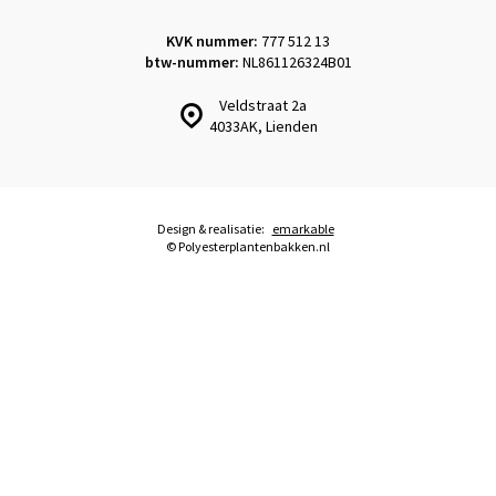
KVK nummer:
777 512 13
btw-nummer:
NL861126324B01
Veldstraat 2a
4033AK, Lienden
Design & realisatie:
emarkable
© Polyesterplantenbakken.nl