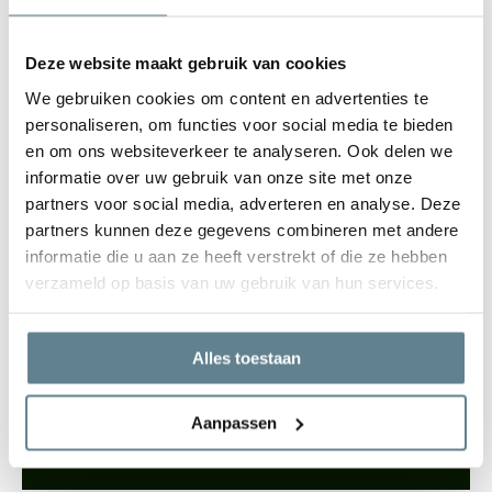
gerecyclede materialen. Niet alleen de materialen zelf, maar ook
het design en de functionaliteit is wat de Ecopots zo bijzonder
Deze website maakt gebruik van cookies
maakt. Met een Ecopots in je huis of tuin, weet je zeker dat je een
We gebruiken cookies om content en advertenties te
prachtige eye-catcher hebt die lang mee gaat.
personaliseren, om functies voor social media te bieden
en om ons websiteverkeer te analyseren. Ook delen we
informatie over uw gebruik van onze site met onze
partners voor social media, adverteren en analyse. Deze
partners kunnen deze gegevens combineren met andere
We staan voor je klaar
informatie die u aan ze heeft verstrekt of die ze hebben
Wil je advies of heb je een vraag? Neem contact op met ons
verzameld op basis van uw gebruik van hun services.
team!
Start chat
Alles toestaan
Bel
0344-228104
Aanpassen
Mail
info@polyesterplantenbakken.nl
Whatsapp
0344-228104