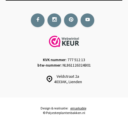
KVK nummer:
777 512 13
btw-nummer:
NL861126324B01
Veldstraat 2a
4033AK, Lienden
Design & realisatie:
emarkable
© Polyesterplantenbakken.nl