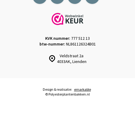
KVK nummer:
777 512 13
btw-nummer:
NL861126324B01
Veldstraat 2a
4033AK, Lienden
Design & realisatie:
emarkable
© Polyesterplantenbakken.nl