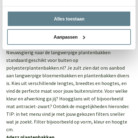
vorstgevoelige bomen en planten warm blijven in de
winter. Overigens zijn polyester bloempotten en
plantenbakken niet alleen om praktische redenen populair.
Alles toestaan
Ze zijn ook tijdloos en hebben een prachtig modern design!
Langwerpige plantenbakken en potten voor
Aanpassen
buiten van topmerken
Nieuwsgierig naar de langwerpige plantenbakken
standaard geschikt voor buiten op
polyesterplantenbakken.nl? Je zult zien dat ons aanbod
aan langwerpige bloemenbakken en plantenbakken divers
is. Kies uit verschillende lengtes, breedtes en hoogtes, en
vind de perfecte maat voor jouw buitenruimte. Voor welke
kleur en afwerking ga jij? Hoogglans wit of bijvoorbeeld
mat antraciet-zwart? Ontdek de mogelijkheden hieronder.
TIP: in het menu vind je met jouw gekozen filters sneller
wat je zoekt. Filter bijvoorbeeld op vorm, kleur en hoogte
cm.
Adezz plantenbakken