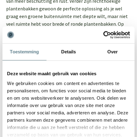
van meer beschutting en rust. Verder zijn rechthoekige
plantenbakken gewoon de perfecte oplossing als je wel
graag een groene buitenruimte met diepte wilt, maar niet
veel ruimte hebt voor brede of ronde plantenbakken. Op
welke manier maak jij je tuin, terras of balkon een stukje
groener?
Toestemming
Details
Over
Voordelen van kunststof en polyester
plantenbakken
Op polyesterplantenbakken.nl vind je diverse soorten
Deze website maakt gebruik van cookies
langwerpige plantenbakken gemaakt van gerecycled
kunststof of polyester. Deze materialen bieden veel
We gebruiken cookies om content en advertenties te
personaliseren, om functies voor social media te bieden
voordelen. Polyester is bijvoorbeeld stevig, sterk, makkelijk
en om ons websiteverkeer te analyseren. Ook delen we
schoon te houden, jarenlang mooi, licht van gewicht en
informatie over uw gebruik van onze site met onze
zeer geschikt voor buiten. Je kunt polyester bloempotten
partners voor social media, adverteren en analyse. Deze
en plantenbakken het hele jaar buiten laten staan doordat
partners kunnen deze gegevens combineren met andere
ze vorst- en regenbestendig zijn. Daarnaast zijn ze voorzien
informatie die u aan ze heeft verstrekt of die ze hebben
van isolatiemateriaal, waardoor de wortels van
verzameld op basis van uw gebruik van hun services.