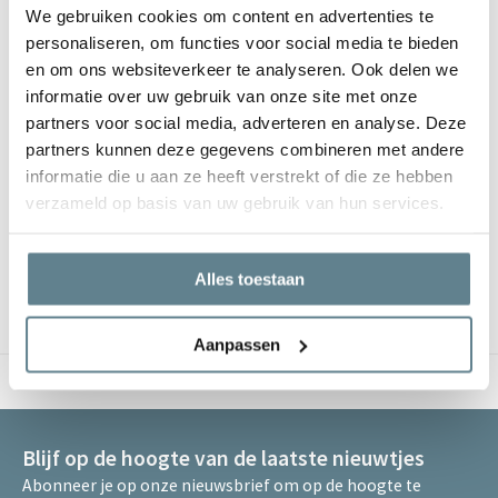
We gebruiken cookies om content en advertenties te
Let op, onze polyester plantenbakken zijn niet waterdicht. Dat
personaliseren, om functies voor social media te bieden
betekent dat je ze niet helemaal kunt vullen met water of dat je de
en om ons websiteverkeer te analyseren. Ook delen we
plantenbakken kunt gebruiken voor hydrocultuur. Om de
informatie over uw gebruik van onze site met onze
plantenbakken op je kantoor neer te zetten, dien je ze te vullen met
aarde. Wanneer je de planten normaal water geeft, zullen de
partners voor social media, adverteren en analyse. Deze
plantenbakken geen water doorlaten.
partners kunnen deze gegevens combineren met andere
informatie die u aan ze heeft verstrekt of die ze hebben
Veel plantenbakken tegelijk aanschaffen voor je
verzameld op basis van uw gebruik van hun services.
kantoor?
Wil je meerdere plantenbakken aanschaffen voor op kantoor of heb
Alles toestaan
je specifieke wensen? Neem dan telefonisch of via de
e-mail
contact met ons op.
Aanpassen
Verzending in Nederland & België
Blijf op de hoogte van de laatste nieuwtjes
Abonneer je op onze nieuwsbrief om op de hoogte te