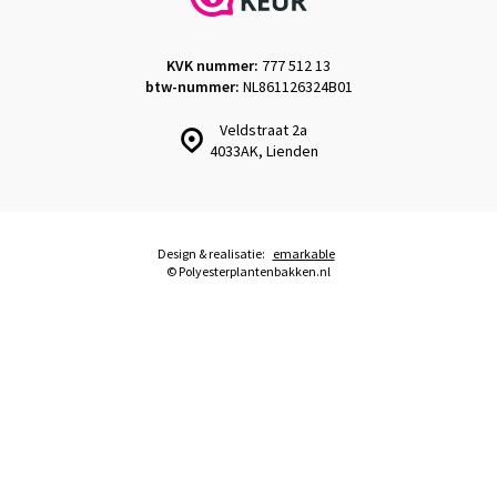
KVK nummer:
777 512 13
btw-nummer:
NL861126324B01
Veldstraat 2a
4033AK, Lienden
Design & realisatie:
emarkable
© Polyesterplantenbakken.nl