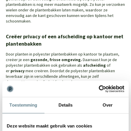
plantenbakken is nog meer maatwerk mogelijk. Zo kun je verzonken
wielen onder de plantenbakken laten maken, waardoor ze
eenvoudig aan de kant geschoven kunnen worden tijdens het
schoonmaken.
Creëer privacy of een afscheiding op kantoor met
plantenbakken
Door planten in polyester plantenbakken op kantoor te plaatsen,
creëer je een
gezonde, frisse omgeving.
Daarnaast kun je de
polyester plantenbakken ook gebruiken als
afscheiding
of
er
privacy
mee creëren. Doordat de polyester plantenbakken
leverbaar zijn in verschillende afmetingen, kun je zelf
de
grootte
van de afscheiding bepalen.
Morgen al nieuwe polyester plantenbakken op de
zaak?
Toestemming
Details
Over
Een groot deel van onze collectie is direct uit voorraad leverbaar.
Zo laat je de polyester plantenbakken morgen al op je kantoor
Deze website maakt gebruik van cookies
afleveren! Je kunt direct aan de slag gaan.