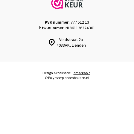
KVK nummer:
777 512 13
btw-nummer:
NL861126324B01
Veldstraat 2a
4033AK, Lienden
Design & realisatie:
emarkable
© Polyesterplantenbakken.nl