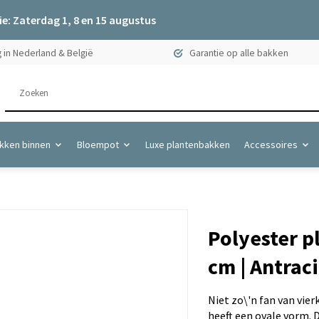
e: Zaterdag 1, 8 en 15 augustus
 in Nederland & België
Garantie op alle bakken
kken binnen
Bloempot
Luxe plantenbakken
Accessoires
Polyester p
cm | Antrac
Niet zo\'n fan van vie
heeft een ovale vorm. 