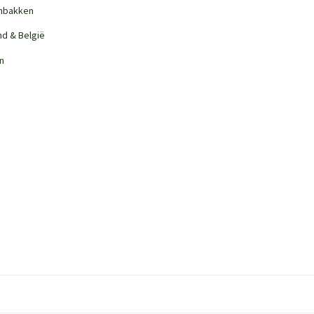
nbakken
nd & België
n