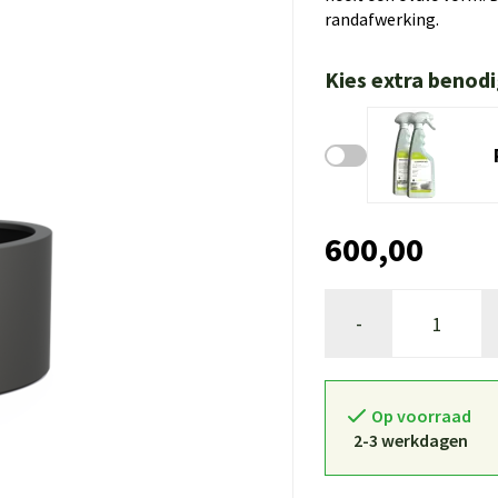
randafwerking.
Kies extra benod
600,00
-
Op voorraad
2-3 werkdagen