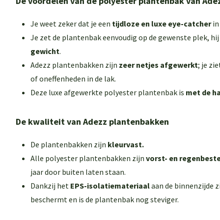
De voordelen van de polyester plantenbak van Ade
Je weet zeker dat je een
tijdloze en luxe eye-catcher
in
Je zet de plantenbak eenvoudig op de gewenste plek, hij 
gewicht
.
Adezz plantenbakken zijn
zeer netjes afgewerkt
; je zi
of oneffenheden in de lak.
Deze luxe afgewerkte polyester plantenbak is
met de h
De kwaliteit van Adezz plantenbakken
De plantenbakken zijn
kleurvast.
Alle polyester plantenbakken zijn
vorst- en regenbest
jaar door buiten laten staan.
Dankzij het
EPS-isolatiemateriaal
aan de binnenzijde zi
beschermt en is de plantenbak nog steviger.