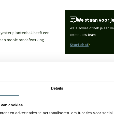
We staan voor je
Wil je advies of heb je een 
lyester plantenbak heeft een
op met ons team!
 een mooie randafwerking.
Start chat
Zijn ze toch een beetje vies
Specificaties
 package
. Met deze set reinig
k er na van loop van tijd
Merk
en
Coating spray
.
Details
Vorm
 van cookies
Gebruik
ent en advertenties te personaliseren, om functies voor social