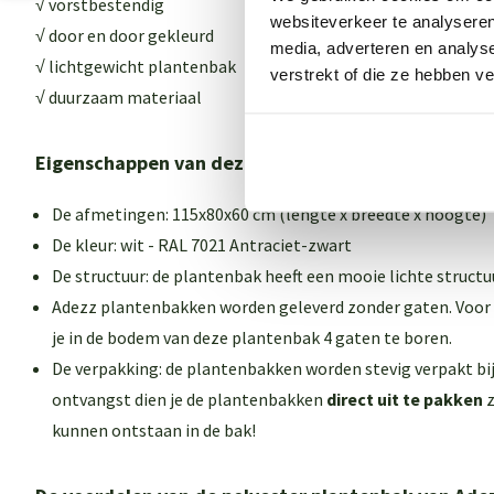
√ vorstbestendig
websiteverkeer te analyseren
√ door en door gekleurd
media, adverteren en analys
√ lichtgewicht plantenbak
verstrekt of die ze hebben v
√ duurzaam materiaal
Eigenschappen van deze polyester plantenbakken
De afmetingen: 115x80x60 cm (lengte x breedte x hoogte)
De kleur: wit - RAL 7021 Antraciet-zwart
De structuur: de plantenbak heeft een mooie lichte structu
Adezz plantenbakken worden geleverd zonder gaten. Voor 
je in de bodem van deze plantenbak 4 gaten te boren.
De verpakking: de plantenbakken worden stevig verpakt bij j
ontvangst dien je de plantenbakken
direct uit te pakken
z
kunnen ontstaan in de bak!