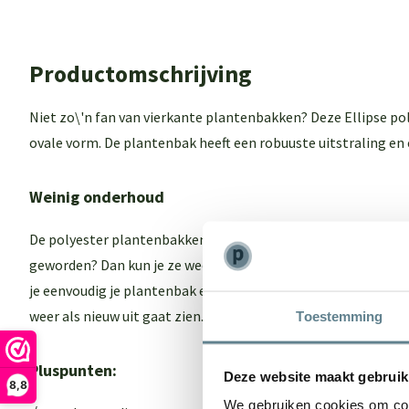
Productomschrijving
Niet zo\'n fan van vierkante plantenbakken? Deze Ellipse po
ovale vorm. De plantenbak heeft een robuuste uitstraling en
Weinig onderhoud
De polyester plantenbakken hebben weinig onderhoud nodig. 
geworden? Dan kun je ze weer laten stralen met de
recovery
je eenvoudig je plantenbak en zorg je ervoor dat de plantenba
weer als nieuw uit gaat zien. In deze set zit een
Cleaner
en e
Toestemming
Pluspunten:
Deze website maakt gebruik
8,8
We gebruiken cookies om cont