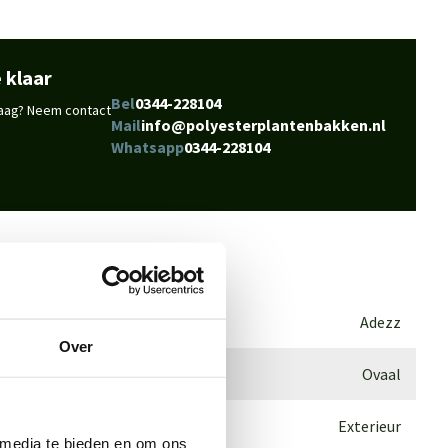
 klaar
Bel
0344-228104
vraag? Neem contact
Mail
info@polyesterplantenbakken.nl
Whatsapp
0344-228104
Adezz
Over
Ovaal
Exterieur
 media te bieden en om ons