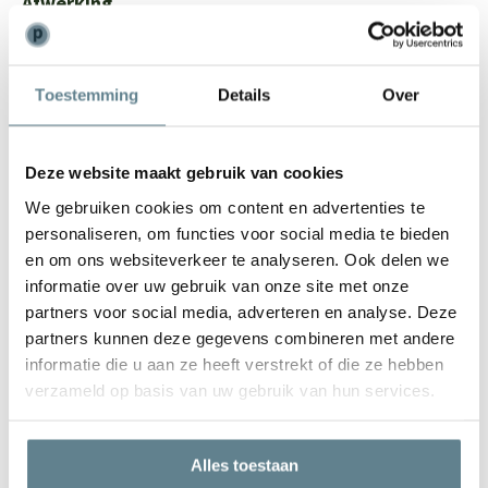
Afwerking
Let op: De onderkant van de polyester plantenbakken is niet
(netjes) afgewerkt, maar dit is niet zichtbaar, omdat het de
Toestemming
Details
Over
onderzijde betreft.
Deze website maakt gebruik van cookies
We gebruiken cookies om content en advertenties te
personaliseren, om functies voor social media te bieden
en om ons websiteverkeer te analyseren. Ook delen we
informatie over uw gebruik van onze site met onze
We staan voor je klaar
partners voor social media, adverteren en analyse. Deze
Wil je advies of heb je een vraag? Neem contact op met ons
partners kunnen deze gegevens combineren met andere
team!
informatie die u aan ze heeft verstrekt of die ze hebben
verzameld op basis van uw gebruik van hun services.
Start chat
Bel
0344-228104
Alles toestaan
Mail
info@polyesterplantenbakken.nl