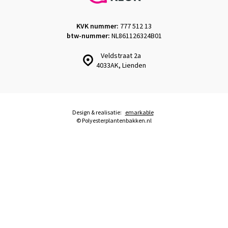
KVK nummer:
777 512 13
btw-nummer:
NL861126324B01
Veldstraat 2a
4033AK, Lienden
Design & realisatie:
emarkable
© Polyesterplantenbakken.nl