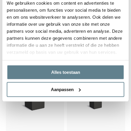
We gebruiken cookies om content en advertenties te
personaliseren, om functies voor social media te bieden
en om ons websiteverkeer te analyseren. Ook delen we
Polyester plantenbak
Polyester plantenbak
informatie over uw gebruik van onze site met onze
Carrez 150x50x60 cm |
Carrez 120x50x50 cm |
partners voor social media, adverteren en analyse. Deze
Antraciet-zwart
Antraciet-zwart
partners kunnen deze gegevens combineren met andere
Op voorraad
Op voorraad
informatie die u aan ze heeft verstrekt of die ze hebben
verzameld op basis van uw gebruik van hun services.
562,00
412,00
Alles toestaan
Aanpassen