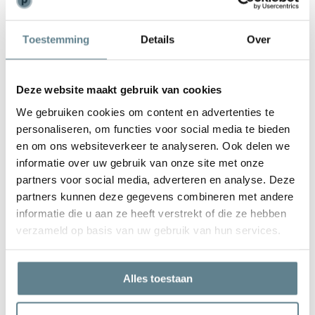
De polyester plantenbakken hebben weinig onderhoud nodig. Zijn
ze toch een beetje vies geworden? Dan kun je ze weer laten stralen
Toestemming
Details
Over
met de
recovery package
. Met deze set reinig je eenvoudig je
plantenbak en zorg je ervoor dat de plantenbak er na van loop van
tijd weer als nieuw uit gaat zien. In deze set zit een
Cleaner
en
Deze website maakt gebruik van cookies
een
Coating spray
.
We gebruiken cookies om content en advertenties te
personaliseren, om functies voor social media te bieden
Luxe polyester plantenbakken ★★★★★
en om ons websiteverkeer te analyseren. Ook delen we
informatie over uw gebruik van onze site met onze
Adezz is een jong en dynamisch Nederlands merk. Je herkent de
partners voor social media, adverteren en analyse. Deze
plantenbakken aan de moderne, maar toch tijdloze uitstraling.
partners kunnen deze gegevens combineren met andere
Doordat er tijdens het productieproces veel aandacht wordt
informatie die u aan ze heeft verstrekt of die ze hebben
besteed aan alle processen, zijn de plantenbakken van Adezz
verzameld op basis van uw gebruik van hun services.
kwalitatief een stuk beter dan andere plantenbakken. Het materiaal
is dikker, de plantenbak is kleurvaster en ook nog eens een stuk
sterker. Dit alles wordt netjes en naadloos afgewerkt. Wist je dat
Alles toestaan
inmiddels al veel mensen de polyester plantenbakken van Adezz al
in de tuin hebben staan? Je vindt hier de
Adezz klantenfoto's
.