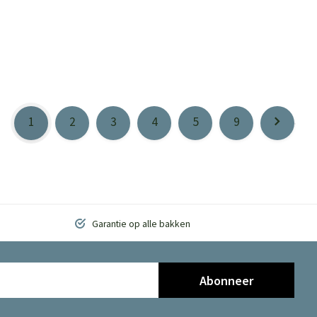
1
2
3
4
5
9
Garantie op alle bakken
Abonneer