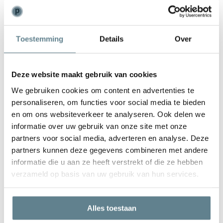
Weinig onderhoud
De polyester plantenbakken hebben weinig onderhoud nodig. Zijn
Toestemming
Details
Over
ze toch een beetje vies geworden? Dan kun je ze weer laten stralen
met de
recovery package
. Met deze set reinig je eenvoudig je
plantenbak en zorg je ervoor dat de plantenbak er na van loop van
Deze website maakt gebruik van cookies
tijd weer als nieuw uit gaat zien. In deze set zit een
Cleaner
en
een
Coating spray
.
We gebruiken cookies om content en advertenties te
personaliseren, om functies voor social media te bieden
en om ons websiteverkeer te analyseren. Ook delen we
Luxe polyester plantenbakken ★★★★★
informatie over uw gebruik van onze site met onze
partners voor social media, adverteren en analyse. Deze
Adezz is een jong en dynamisch Nederlands merk. Je herkent de
partners kunnen deze gegevens combineren met andere
plantenbakken aan de moderne, maar toch tijdloze uitstraling.
informatie die u aan ze heeft verstrekt of die ze hebben
Doordat er tijdens het productieproces veel aandacht wordt
verzameld op basis van uw gebruik van hun services.
besteed aan alle processen, zijn de plantenbakken van Adezz
kwalitatief een stuk beter dan andere plantenbakken. Het materiaal
is dikker, de plantenbak is kleurvaster en ook nog eens een stuk
Alles toestaan
sterker. Dit alles wordt netjes en naadloos afgewerkt. Wist je dat