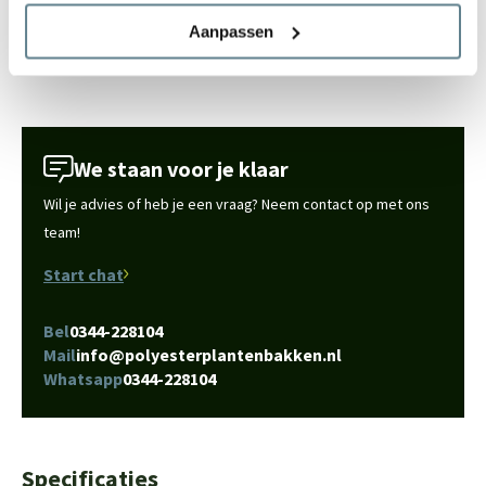
inmiddels al veel mensen de polyester plantenbakken van Adezz al
Aanpassen
in de tuin hebben staan? Je vindt hier de
Adezz klantenfoto's
.
We staan voor je klaar
Wil je advies of heb je een vraag? Neem contact op met ons
team!
Start chat
Bel
0344-228104
Mail
info@polyesterplantenbakken.nl
Whatsapp
0344-228104
Specificaties