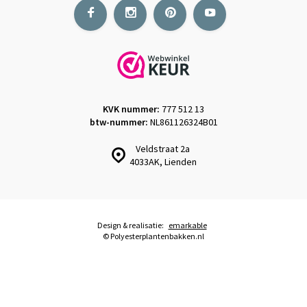
KVK nummer:
777 512 13
btw-nummer:
NL861126324B01
Veldstraat 2a
4033AK, Lienden
Design & realisatie:
emarkable
© Polyesterplantenbakken.nl