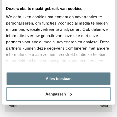
Deze website maakt gebruik van cookies
We gebruiken cookies om content en advertenties te
We staan voor je klaar
personaliseren, om functies voor social media te bieden
Wil je advies of heb je een vraag? Neem contact op met ons
en om ons websiteverkeer te analyseren. Ook delen we
team!
informatie over uw gebruik van onze site met onze
partners voor social media, adverteren en analyse. Deze
Start chat
partners kunnen deze gegevens combineren met andere
informatie die u aan ze heeft verstrekt of die ze hebben
Bel
0344-228104
verzameld op basis van uw gebruik van hun services.
Mail
info@polyesterplantenbakken.nl
Whatsapp
0344-228104
Alles toestaan
Specificaties
Aanpassen
Vorm
Rond