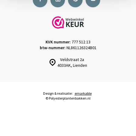
KVK nummer:
777 512 13
btw-nummer:
NL861126324B01
Veldstraat 2a
4033AK, Lienden
Design & realisatie:
emarkable
© Polyesterplantenbakken.nl