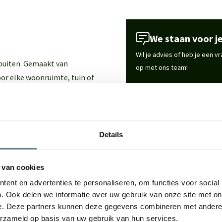
We staan voor je
Wil je advies of heb je een 
 buiten. Gemaakt van
op met ons team!
or elke woonruimte, tuin of
Start chat
ign met hoogwaardige
Specificaties
rzaam materiaal met een luxe
Details
in huis, tuin of op het
Merk
te onderhouden.
 van cookies
ent en advertenties te personaliseren, om functies voor social
Vorm
. Ook delen we informatie over uw gebruik van onze site met on
e. Deze partners kunnen deze gegevens combineren met andere i
Gebruik
erzameld op basis van uw gebruik van hun services.