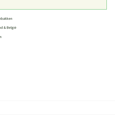
nbakken
nd & België
n