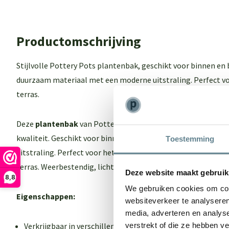
Productomschrijving
Stijlvolle Pottery Pots plantenbak, geschikt voor binnen en
duurzaam materiaal met een moderne uitstraling. Perfect vo
terras.
Deze
plantenbak
van Pottery pots combineert tijdloos des
kwaliteit. Geschikt voor binnen en buiten, gemaakt van duu
Toestemming
uitstraling. Perfect voor het stijlvol presenteren van planten 
terras. Weerbestendig, licht van gewicht en zeer eenvoudig 
Deze website maakt gebruik
8,8
We gebruiken cookies om cont
Eigenschappen:
websiteverkeer te analyseren
media, adverteren en analys
Verkrijgbaar in verschillende kleuren en maten
verstrekt of die ze hebben v