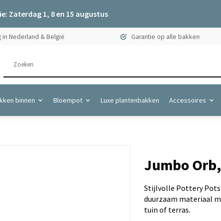
e: Zaterdag 1, 8 en 15 augustus
 in Nederland & België
Garantie op alle bakken
kken binnen
Bloempot
Luxe plantenbakken
Accessoires
Jumbo Orb, 
Stijlvolle Pottery Pot
duurzaam materiaal me
tuin of terras.