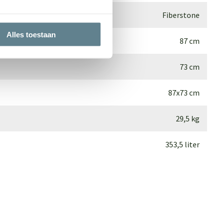
Fiberstone
Alles toestaan
87 cm
73 cm
87x73 cm
29,5 kg
353,5 liter