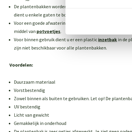
De plantenbakken worden geleverd
zonder
gaten in de bo
dient u enkele gaten te boren.
Voor een goede afwatering dient u de plantenbak 1-2 cm v
middel van
potvoetjes
.
Voor binnen gebruik dient u er een plastic
inzetbak
in de p
zijn niet beschikbaar voor alle plantenbakken
.
Voordelen:
Duurzaam materiaal
Vorstbestendig
Zowel binnen als buiten te gebruiken. Let op! De plantenb
UV bestendig
Licht van gewicht
Gemakkelijk in onderhoud
De plantenbak is zeer netjes afgewerkt. Je ziet geen naden