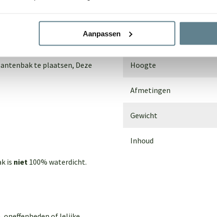
dem. Voor buiten gebruik
Materiaal
Aanpassen
an de grond te plaatsen door
Breedte
lantenbak te plaatsen,
Deze
Hoogte
Afmetingen
Gewicht
Inhoud
ak is
niet
100% waterdicht.
, oneffenheden of lelijke