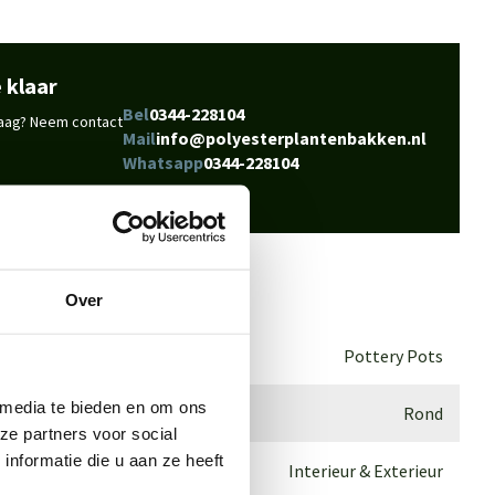
 klaar
Bel
0344-228104
vraag? Neem contact
Mail
info@polyesterplantenbakken.nl
Whatsapp
0344-228104
Over
Pottery Pots
 media te bieden en om ons
Rond
ze partners voor social
nformatie die u aan ze heeft
Interieur & Exterieur