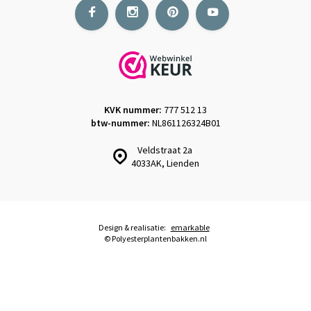
KVK nummer:
777 512 13
btw-nummer:
NL861126324B01
Veldstraat 2a
4033AK, Lienden
Design & realisatie:
emarkable
© Polyesterplantenbakken.nl