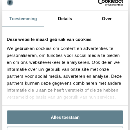
Weinig onderhoud
Toestemming
Details
Over
De plantenbak is zeer gemakkelijk in onderhoud. Is de plantenbak
vies geworden kun je deze het best schoonmaken met een zachte
borstel of doek en met lauw water. Gebruik
geen
agressieve
Deze website maakt gebruik van cookies
schoonmaakmiddelen.
We gebruiken cookies om content en advertenties te
personaliseren, om functies voor social media te bieden
en om ons websiteverkeer te analyseren. Ook delen we
informatie over uw gebruik van onze site met onze
partners voor social media, adverteren en analyse. Deze
We staan voor je klaar
partners kunnen deze gegevens combineren met andere
Wil je advies of heb je een vraag? Neem contact op met ons
informatie die u aan ze heeft verstrekt of die ze hebben
team!
verzameld op basis van uw gebruik van hun services.
Start chat
Alles toestaan
Bel
0344-228104
Mail
info@polyesterplantenbakken.nl