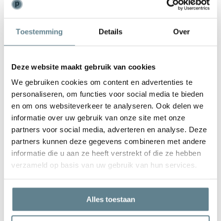
Weinig onderhoud
Toestemming
Details
Over
De plantenbak is zeer gemakkelijk in onderhoud. Is de plantenbak
vies geworden kun je deze het best schoonmaken met een zachte
borstel of doek en met lauw water. Gebruik
geen
agressieve
Deze website maakt gebruik van cookies
schoonmaakmiddelen.
We gebruiken cookies om content en advertenties te
personaliseren, om functies voor social media te bieden
en om ons websiteverkeer te analyseren. Ook delen we
informatie over uw gebruik van onze site met onze
partners voor social media, adverteren en analyse. Deze
We staan voor je klaar
partners kunnen deze gegevens combineren met andere
Wil je advies of heb je een vraag? Neem contact op met ons
informatie die u aan ze heeft verstrekt of die ze hebben
team!
verzameld op basis van uw gebruik van hun services.
Start chat
Alles toestaan
Bel
0344-228104
Mail
info@polyesterplantenbakken.nl