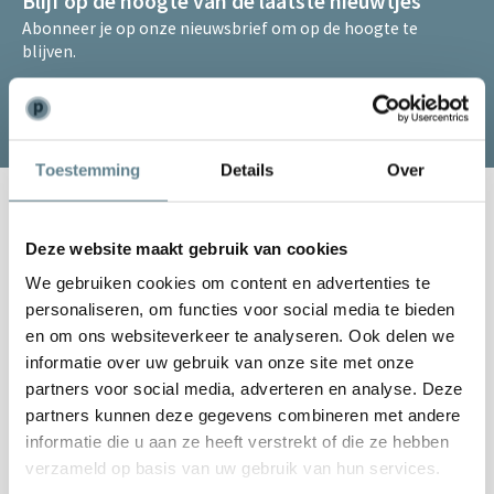
Blijf op de hoogte van de laatste nieuwtjes
Abonneer je op onze nieuwsbrief om op de hoogte te
blijven.
Abonneer
Toestemming
Details
Over
Kunnen we je helpen?
Deze website maakt gebruik van cookies
Klantenservice:
openingstijden
We gebruiken cookies om content en advertenties te
Bellen
personaliseren, om functies voor social media te bieden
0344-228104
en om ons websiteverkeer te analyseren. Ook delen we
informatie over uw gebruik van onze site met onze
Mailen
partners voor social media, adverteren en analyse. Deze
info@polyesterplantenbakken.nl
partners kunnen deze gegevens combineren met andere
informatie die u aan ze heeft verstrekt of die ze hebben
WhatsApp
verzameld op basis van uw gebruik van hun services.
0344-228104