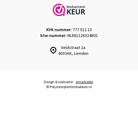
KVK nummer:
777 512 13
btw-nummer:
NL861126324B01
Veldstraat 2a
4033AK, Lienden
Design & realisatie:
emarkable
© Polyesterplantenbakken.nl