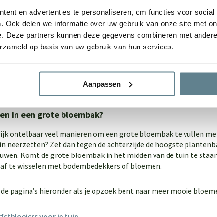
 bloembak 200x100x40 cm
ent en advertenties te personaliseren, om functies voor social
lle grote bloembakken
. Ook delen we informatie over uw gebruik van onze site met on
e. Deze partners kunnen deze gegevens combineren met andere i
mbakken uit onze collectie zijn leverbaar in een standaard aanta
erzameld op basis van uw gebruik van hun services.
an deze maten? Ook dat is mogelijk! Met het
nieuwe modulaire sy
 je zelf wil. Het enige verschil tussen de standaard bloembakken
Perfect wanneer je dus een mooie border wil maken met bloemen 
Aanpassen
ie kies jij?
en in een grote bloembak?
rlijk ontelbaar veel manieren om een grote bloembak te vullen m
uin neerzetten? Zet dan tegen de achterzijde de hoogste plantenba
wen. Komt de grote bloembak in het midden van de tuin te staan
, af te wisselen met bodembedekkers of bloemen.
 de pagina’s hieronder als je opzoek bent naar meer mooie bloem
fstbloeiers voor je tuin