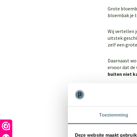
Grote bloemba
bloembak je tu
Wij vertellen
uitstek gesch
zelf een grot
Daarnaast wo
ervoor dat de
buiten
niet k
De populair
Een grote blo
Toestemming
Enjoyplanter
Enjoyplanter
Enjoyplanter
Deze website maakt gebruik