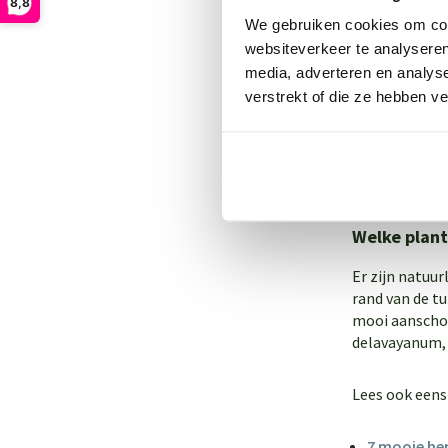
8,8
Enjoyplanter
We gebruiken cookies om cont
Bekijk hier a
websiteverkeer te analyseren
media, adverteren en analys
De grote bloe
verstrekt of die ze hebben v
verder gaat d
maken als hoe
bodem heeft. 
Voor welke opt
Welke plant
Er zijn natuu
rand van de t
mooi aanschou
delavayanum
Lees ook eens
7 mooie her