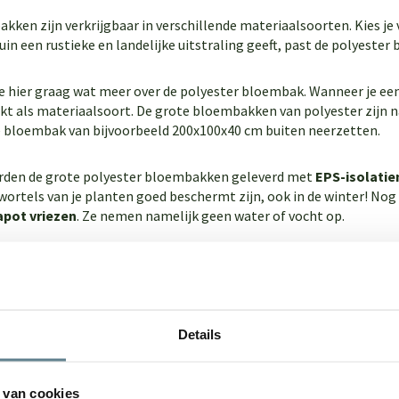
kken zijn verkrijgbaar in verschillende materiaalsoorten. Kies je
in een rustieke en landelijke uitstraling geeft, past de polyester
 je hier graag wat meer over de polyester bloembak. Wanneer je een
ikt als materiaalsoort. De grote bloembakken van polyester zijn 
e bloembak van bijvoorbeeld 200x100x40 cm buiten neerzetten.
rden de grote polyester bloembakken geleverd met
EPS-isolatie
 wortels van je planten goed beschermt zijn, ook in de winter! N
apot vriezen
. Ze nemen namelijk geen water of vocht op.
ste grote bloembakken voor buiten van dit seizoen!
embak van polyester wordt het dus! Hieronder vind je de populair
Details
 bloembak 120x120x40 cm
 bloembak 120x50x40 cm
 bloembak 120x120x60 cm
 van cookies