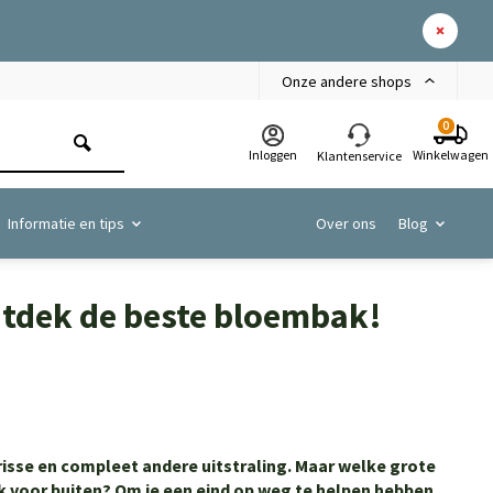
Onze andere shops
0
Inloggen
Winkelwagen
Klantenservice
Informatie en tips
Over ons
Blog
tdek de beste bloembak!
risse en compleet andere uitstraling. Maar welke grote
ak voor buiten? Om je een eind op weg te helpen hebben