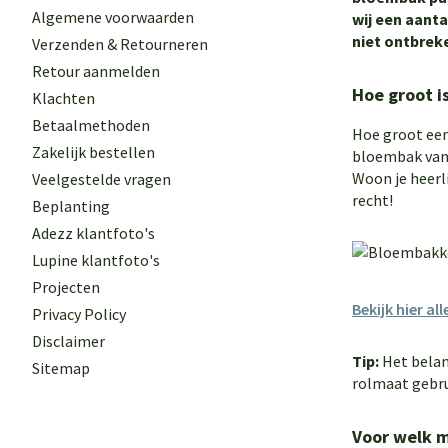
Algemene voorwaarden
wij een aanta
niet ontbrek
Verzenden & Retourneren
Retour aanmelden
Hoe groot i
Klachten
Betaalmethoden
Hoe groot een
Zakelijk bestellen
bloembak van 
Woon je heerl
Veelgestelde vragen
recht!
Beplanting
Adezz klantfoto's
Lupine klantfoto's
Projecten
Bekijk hier a
Privacy Policy
Disclaimer
Tip:
Het belang
Sitemap
rolmaat gebru
Voor welk m