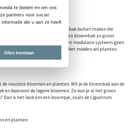
 media te bieden en om ons
ze partners voor social
nformatie die u aan ze heeft
l formaten. Wil je een grote bloembak buiten maken die
steem van Enjoyplanters
kun je een bloembak zo groot
 en het modulaire systeem is dat het modulaire systeem geen
of wanneer je een grote boom in het midden wil planten.
Alles toestaan
et de mooiste bloemen en planten. Wil je de bloembak aan de
k en daarvoor de lagere bloemen. Zo kun je al het groen
? Dan is het leuk om een boompje, zoals de
Ligustrum
en en planten