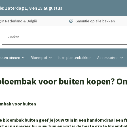
e: Zaterdag 1, 8 en 15 augustus
 in Nederland & België
Garantie op alle bakken
kken binnen
Bloempot
Luxe plantenbakken
Accessoires
bloembak voor buiten kopen? On
e bloembak buiten geef je jouw tuin in een handomdraai een f
t er nu precies bij jouw tuin en wat is de beste grote bloemb