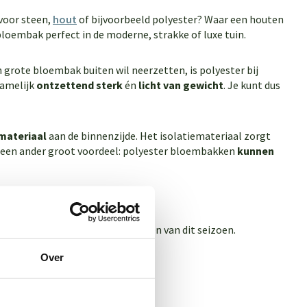
 voor steen,
hout
of bijvoorbeeld polyester? Waar een houten
 bloembak perfect in de moderne, strakke of luxe tuin.
 grote bloembak buiten wil neerzetten, is polyester bij
namelijk
ontzettend sterk
én
licht van gewicht
. Je kunt dus
materiaal
aan de binnenzijde. Het isolatiemateriaal zorgt
og een ander groot voordeel: polyester bloembakken
kunnen
ste grote bloembakken voor buiten van dit seizoen.
Over