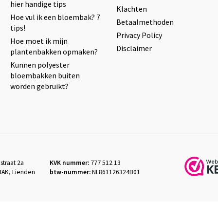
hier handige tips
Klachten
Hoe vul ik een bloembak? 7
Betaalmethoden
tips!
Privacy Policy
Hoe moet ik mijn
Disclaimer
plantenbakken opmaken?
Kunnen polyester
bloembakken buiten
worden gebruikt?
straat 2a
KVK nummer:
777 512 13
3AK, Lienden
btw-nummer:
NL861126324B01