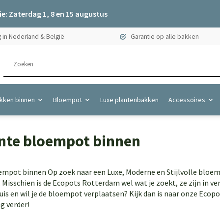
e: Zaterdag 1, 8 en 15 augustus
 in Nederland & België
Garantie op alle bakken
kken binnen
Bloempot
Luxe plantenbakken
Accessoires
nte bloempot binnen
empot binnen Op zoek naar een Luxe, Moderne en Stijlvolle bloemp
isschien is de Ecopots Rotterdam wel wat je zoekt, ze zijn in ver
uis en wil je de bloempot verplaatsen? Kijk dan is naar onze Ecop
g verder!