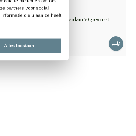
 media te bieden en om ons
ze partners voor social
nformatie die u aan ze heeft
pe met
Ecopots Rotterdam 50 grey met
wielen
Op voorraad
189,00
Alles toestaan