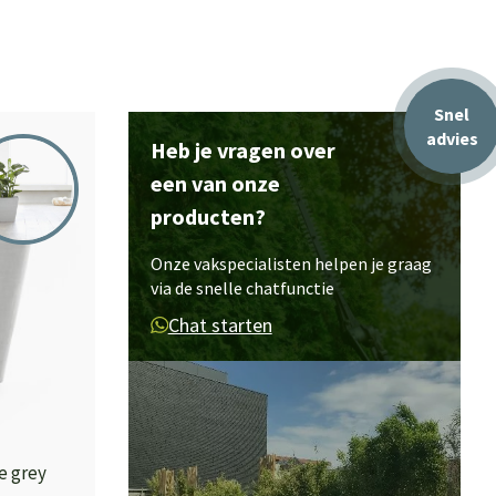
Snel
advies
Heb je vragen over
een van onze
producten?
Onze vakspecialisten helpen je graag
via de snelle chatfunctie
Chat starten
e grey