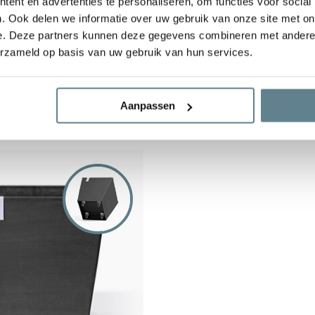
ent en advertenties te personaliseren, om functies voor social
. Ook delen we informatie over uw gebruik van onze site met on
e. Deze partners kunnen deze gegevens combineren met andere i
tterdam 50 white-grey
Ecopots Rotterdam 50 tau
erzameld op basis van uw gebruik van hun services.
wielen
Op voorraad
189,00
Aanpassen