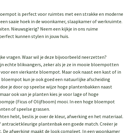
bloempot is perfect voor ruimtes met een strakke en moderne
in een saaie hoek in de woonkamer, slaapkamer of werkruimte.
ten. Nieuwsgierig? Neem een kijkje in ons ruime
perfect kunnen stylen in jouw huis.
jke vragen. Waar wil je deze bijvoorbeeld neerzetten?
ijn echte blikvangers, zeker als je ze in mooie bloempotten
 voor een vierkante bloempot. Maar ook naast een kast of in
 bloempot kun je ook goed een natuurlijke afscheiding
t doe je door op speelse wijze hoge plantenbakken naast
 maar ook van je planten kies je voor lage of hoge
oompje (Ficus of Olijfboom) mooi. In een hoge bloempot
nten of speelse grassen.
ten hebt, beslis je over de kleur, afwerking en het materiaal.
 of antracietkleurige plantenbak een goede match. Creëer je
ect. De afwerking maakt de look compleet. In een woonkamer