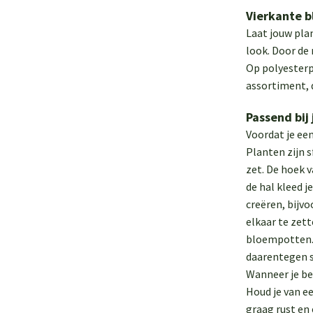
Vierkante 
Laat jouw pla
look. Door de
Op polyesterp
assortiment, 
Passend bij
Voordat je een
Planten zijn 
zet. De hoek 
de hal kleed 
creëren, bijv
elkaar te zett
bloempotten. 
daarentegen s
Wanneer je bep
Houd je van ee
graag rust en