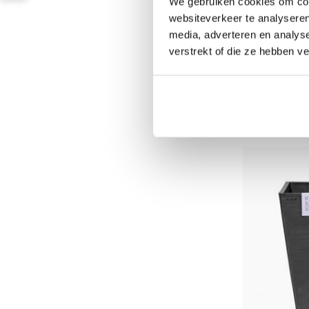
We gebruiken cookies om cont
websiteverkeer te analyseren
media, adverteren en analys
Ecopots Ro
verstrekt of die ze hebben v
met wielen
Op voorraad
189,00