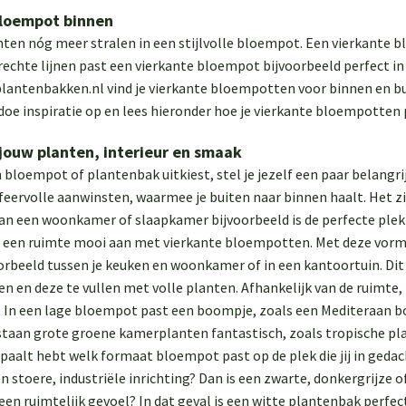
bloempot binnen
nten nóg meer stralen in een stijlvolle bloempot. Een vierkante 
 rechte lijnen past een vierkante bloempot bijvoorbeeld perfect 
lantenbakken.nl vind je vierkante bloempotten voor binnen en bui
doe inspiratie op en lees hieronder hoe je vierkante bloempotten 
 jouw planten, interieur en smaak
 bloempot of plantenbak uitkiest, stel je jezelf een paar belangri
sfeervolle aanwinsten, waarmee je buiten naar binnen haalt. Het z
van een woonkamer of slaapkamer bijvoorbeeld is de perfecte plek
je een ruimte mooi aan met vierkante bloempotten. Met deze vorm
oorbeeld tussen je keuken en woonkamer of in een kantoortuin. Di
en en deze te vullen met volle planten. Afhankelijk van de ruimte,
In een lage bloempot past een boompje, zoals een Mediteraan b
taan grote groene kamerplanten fantastisch, zoals tropische pla
aalt hebt welk formaat bloempot past op de plek die jij in gedach
n stoere, industriële inrichting? Dan is een zwarte, donkergrijze
 een ruimtelijk gevoel? In dat geval is een witte plantenbak perf