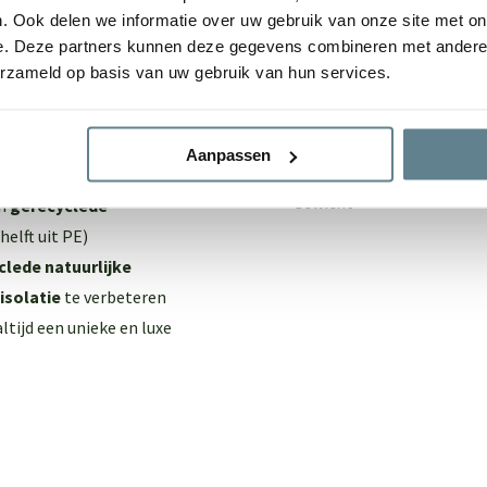
. Ook delen we informatie over uw gebruik van onze site met on
Lengte
e. Deze partners kunnen deze gegevens combineren met andere i
en
erzameld op basis van uw gebruik van hun services.
Breedte
werkt
Hoogte
otterdam
Aanpassen
Gewicht
an
gerecyclede
helft uit PE)
clede natuurlijke
isolatie
te verbeteren
ltijd een unieke en luxe