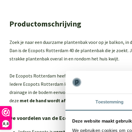
Productomschrijving
Zoek je naar een duurzame plantenbak voor op je balkon, in de 
Dan is de Ecopots Rotterdam 40 de plantenbak die je zoekt.
strakke plantenbak overal in en rondom het huis kwijt.
De Ecopots Rotterdam heeft rechte lijnen en strakke vlakken,
Iedere Ecopots Rotterdam kun je
zowel binnen als buiten 
drainage in de bodem eenvoudig kunt afsluiten. Elke Ecopot
deze
met de hand wordt afgewerkt
.
Toestemming
De voordelen van de Ecopots plantenbak
Deze website maakt gebruik
8,8
We gebruiken cookies om cont
Iedere Ecopots is
vorstbestendig
en heeft een
isoleren