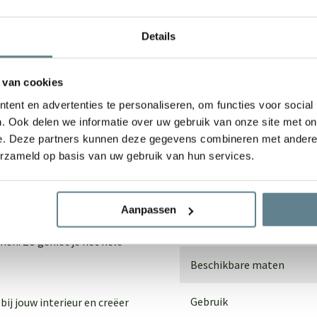
Details
We staan voor je
Wil je advies of heb je een 
 van cookies
op met ons team!
 kunstplant die direct een
ent en advertenties te personaliseren, om functies voor social
Dankzij de karakteristieke
. Ook delen we informatie over uw gebruik van onze site met on
Start chat
e. Deze partners kunnen deze gegevens combineren met andere i
blikvanger in woonkamers,
erzameld op basis van uw gebruik van hun services.
Specificaties
traling, waardoor de boom
Aanpassen
ensland Bottle Tree volledig
Merk
en. Zo geniet je het hele
Beschikbare maten
Gebruik
ij jouw interieur en creëer