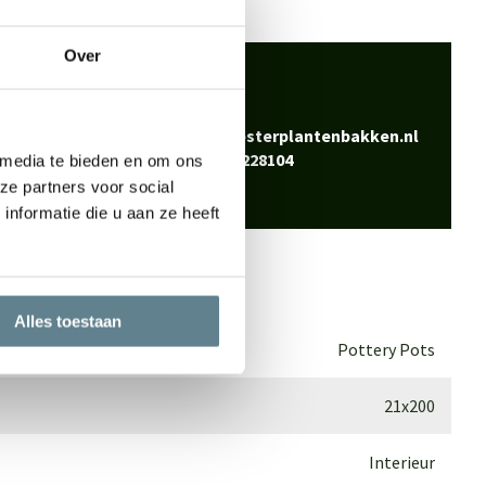
Over
 klaar
Bel
0344-228104
vraag? Neem contact
Mail
info@polyesterplantenbakken.nl
Whatsapp
0344-228104
 media te bieden en om ons
ze partners voor social
nformatie die u aan ze heeft
Alles toestaan
Pottery Pots
21x200
Interieur