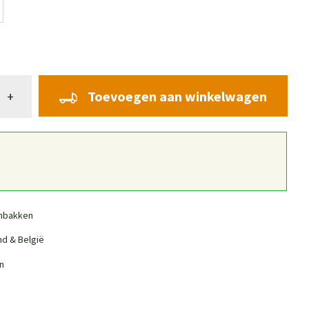
Toevoegen aan winkelwagen
+
nbakken
nd & België
n