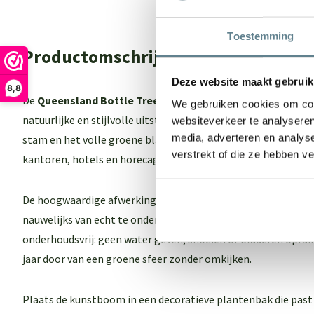
Toestemming
Productomschrijving
Deze website maakt gebruik
8,8
De
Queensland Bottle Tree XL, Green
is een indrukwekkende
We gebruiken cookies om cont
natuurlijke en stijlvolle uitstraling aan iedere ruimte geeft. 
websiteverkeer te analyseren
media, adverteren en analys
stam en het volle groene blad is deze kunstboom een echte 
verstrekt of die ze hebben v
kantoren, hotels en horecagelegenheden.
De hoogwaardige afwerking zorgt voor een realistische uits
nauwelijks van echt te onderscheiden is. Bovendien is de Que
onderhoudsvrij: geen water geven, snoeien of bladeren opruim
jaar door van een groene sfeer zonder omkijken.
Plaats de kunstboom in een decoratieve plantenbak die past b