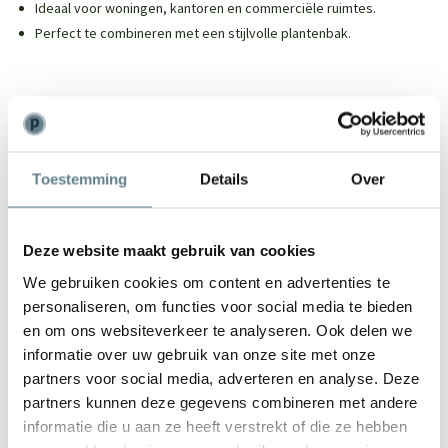
Ideaal voor woningen, kantoren en commerciële ruimtes.
Perfect te combineren met een stijlvolle plantenbak.
We staan voor je klaar
Toestemming
Details
Over
Wil je advies of heb je een vraag? Neem contact op met ons
team!
Deze website maakt gebruik van cookies
Start chat
We gebruiken cookies om content en advertenties te
Bel
0344-228104
personaliseren, om functies voor social media te bieden
Mail
info@polyesterplantenbakken.nl
en om ons websiteverkeer te analyseren. Ook delen we
Whatsapp
0344-228104
informatie over uw gebruik van onze site met onze
partners voor social media, adverteren en analyse. Deze
partners kunnen deze gegevens combineren met andere
informatie die u aan ze heeft verstrekt of die ze hebben
Specificaties