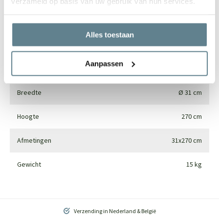
verzameld op basis van uw gebruik van hun services.
Merk
Pottery Pots
Alles toestaan
Gebruik
Interieur
Aanpassen
Materiaal
Synthetics
Breedte
Ø 31 cm
Hoogte
270 cm
Afmetingen
31x270 cm
Gewicht
15 kg
Verzending in Nederland & België