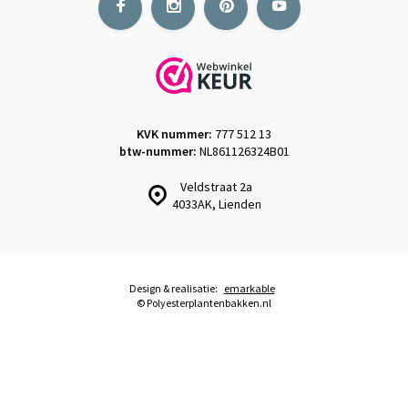
KVK nummer:
777 512 13
btw-nummer:
NL861126324B01
Veldstraat 2a
4033AK, Lienden
Design & realisatie:
emarkable
© Polyesterplantenbakken.nl