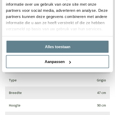
informatie over uw gebruik van onze site met onze
partners voor social media, adverteren en analyse. Deze
Specificaties
partners kunnen deze gegevens combineren met andere
informatie die u aan ze heeft verstrekt of die ze hebben
verzameld op basis van uw gebruik van hun services.
Merk
Luca lifestyle
Vorm
Vaas
Alles toestaan
Gebruik
Interieur en exterieur
Aanpassen
Materiaal
Fiberglass
Type
Grigio
Breedte
47 cm
Hoogte
90 cm