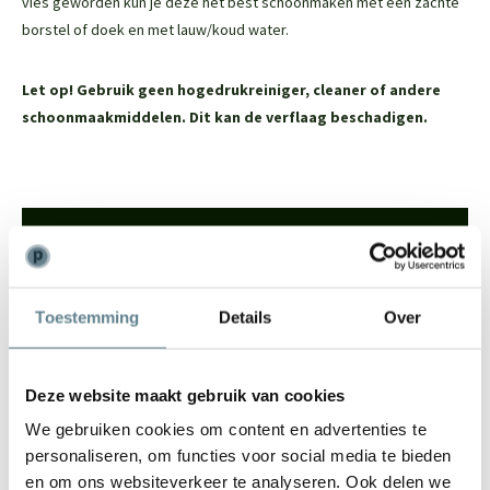
vies geworden kun je deze het best schoonmaken met een zachte
borstel of doek en met lauw/koud water.
Let op! Gebruik geen hogedrukreiniger, cleaner of andere
schoonmaakmiddelen. Dit kan de verflaag beschadigen.
We staan voor je klaar
Wil je advies of heb je een vraag? Neem contact op met ons
team!
Toestemming
Details
Over
Start chat
Deze website maakt gebruik van cookies
Bel
0344-228104
We gebruiken cookies om content en advertenties te
Mail
info@polyesterplantenbakken.nl
personaliseren, om functies voor social media te bieden
Whatsapp
0344-228104
en om ons websiteverkeer te analyseren. Ook delen we