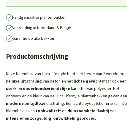
Handgemaakte plantenbakken
Verzending in Nederland & België
Garantie op alle bakken
Productomschrijving
Deze bloembak van Luca Lifestyle biedt het beste van 2 werelden:
De
luxe uitstraling
van beton en het
lichte gewich
t maar ook een
sterk
en
onderhoudsvriendelijke
karakter van polyester. Het
ontwerp en de kleur van de Luca Lifestyle plantenbakken geven een
moderne
en
tijdloze
uitstraling. Een echte eyecatcher in je tuin. De
bloembak is van
topkwaliteit
en
duurzaamheid
dankzij een
intensief
en
zorgvuldig
ontwikkelingsproces
.