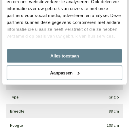
en om ons websiteverkeer te analyseren. Ook delen we
informatie over uw gebruik van onze site met onze
partners voor social media, adverteren en analyse. Deze
partners kunnen deze gegevens combineren met andere
Specificaties
informatie die u aan ze heeft verstrekt of die ze hebben
verzameld op basis van uw gebruik van hun services.
Merk
Luca lifestyle
Vorm
Vaas
Alles toestaan
Gebruik
Interieur en exterieur
Aanpassen
Materiaal
Fiberglass
Type
Grigio
Breedte
88 cm
Hoogte
103 cm