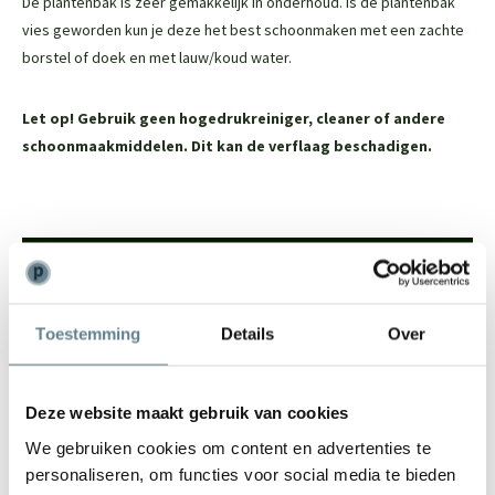
De plantenbak is zeer gemakkelijk in onderhoud. Is de plantenbak
vies geworden kun je deze het best schoonmaken met een zachte
borstel of doek en met lauw/koud water.
Let op! Gebruik geen hogedrukreiniger, cleaner of andere
schoonmaakmiddelen. Dit kan de verflaag beschadigen.
We staan voor je klaar
Wil je advies of heb je een vraag? Neem contact op met ons
Toestemming
Details
Over
team!
Start chat
Deze website maakt gebruik van cookies
Bel
0344-228104
We gebruiken cookies om content en advertenties te
Mail
info@polyesterplantenbakken.nl
personaliseren, om functies voor social media te bieden
Whatsapp
0344-228104