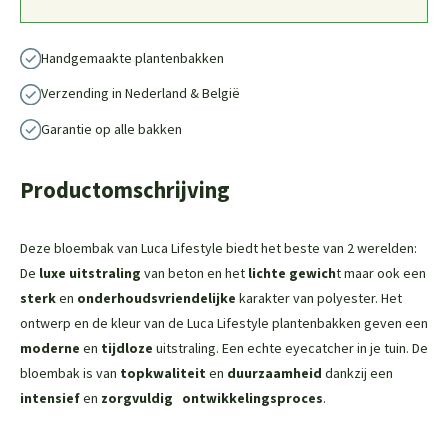
Handgemaakte plantenbakken
Verzending in Nederland & België
Garantie op alle bakken
Productomschrijving
Deze bloembak van Luca Lifestyle biedt het beste van 2 werelden:
De
luxe uitstraling
van beton en het
lichte gewich
t maar ook een
sterk
en
onderhoudsvriendelijke
karakter van polyester. Het
ontwerp en de kleur van de Luca Lifestyle plantenbakken geven een
moderne
en
tijdloze
uitstraling. Een echte eyecatcher in je tuin. De
bloembak is van
topkwaliteit
en
duurzaamheid
dankzij een
intensief
en
zorgvuldig
ontwikkelingsproces
.