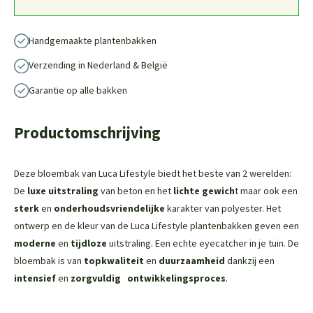
Handgemaakte plantenbakken
Verzending in Nederland & België
Garantie op alle bakken
Productomschrijving
Deze bloembak van Luca Lifestyle biedt het beste van 2 werelden:
De
luxe uitstraling
van beton en het
lichte gewich
t maar ook een
sterk
en
onderhoudsvriendelijke
karakter van polyester. Het
ontwerp en de kleur van de Luca Lifestyle plantenbakken geven een
moderne
en
tijdloze
uitstraling. Een echte eyecatcher in je tuin. De
bloembak is van
topkwaliteit
en
duurzaamheid
dankzij een
intensief
en
zorgvuldig
ontwikkelingsproces
.