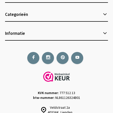
Categorieën
Informatie
KVK nummer:
777 512 13
btw-nummer:
NL861126324B01
Veldstraat 2a
4033AK, Lienden