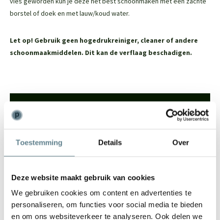
vies geworden kun je deze het best schoonmaken met een zachte
borstel of doek en met lauw/koud water.
Let op! Gebruik geen hogedrukreiniger, cleaner of andere
schoonmaakmiddelen. Dit kan de verflaag beschadigen.
We staan voor je klaar
Wil je advies of heb je een vraag? Neem contact op met ons
team!
Toestemming
Details
Over
Start chat
Deze website maakt gebruik van cookies
Bel
0344-228104
We gebruiken cookies om content en advertenties te
Mail
info@polyesterplantenbakken.nl
personaliseren, om functies voor social media te bieden
Whatsapp
0344-228104
en om ons websiteverkeer te analyseren. Ook delen we