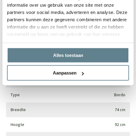
informatie over uw gebruik van onze site met onze
partners voor social media, adverteren en analyse. Deze
Specificaties
partners kunnen deze gegevens combineren met andere
informatie die u aan ze heeft verstrekt of die ze hebben
verzameld op basis van uw gebruik van hun services.
Merk
Luca lifestyle
Vorm
Rond
Alles toestaan
Gebruik
Interieur en exterieur
Aanpassen
Materiaal
Fiberglass
Type
Bordo
Breedte
74 cm
Hoogte
92 cm