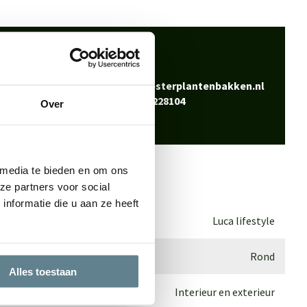
 klaar
Bel
0344-228104
vraag? Neem contact
Mail
info@polyesterplantenbakken.nl
Whatsapp
0344-228104
Over
 media te bieden en om ons
ze partners voor social
nformatie die u aan ze heeft
Luca lifestyle
Rond
Alles toestaan
Interieur en exterieur