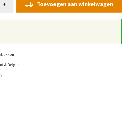
Toevoegen aan winkelwagen
+
nbakken
nd & België
n