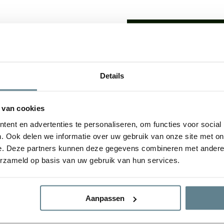
We staan voor je
Wil je advies of heb je een 
op met ons team!
lden: De
luxe uitstraling
van
Details
udsvriendelijke
karakter
Start chat
e plantenbakken geven een
 van cookies
tuin. De bloembak is van
ent en advertenties te personaliseren, om functies voor social
gvuldig
Specificaties
. Ook delen we informatie over uw gebruik van onze site met on
e. Deze partners kunnen deze gegevens combineren met andere i
erzameld op basis van uw gebruik van hun services.
Merk
d
Vorm
Aanpassen
Gebruik