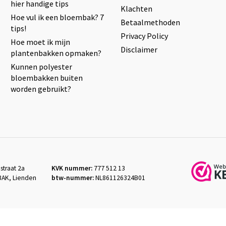
hier handige tips
Klachten
Hoe vul ik een bloembak? 7
Betaalmethoden
tips!
Privacy Policy
Hoe moet ik mijn
Disclaimer
plantenbakken opmaken?
Kunnen polyester
bloembakken buiten
worden gebruikt?
straat 2a
KVK nummer:
777 512 13
3AK, Lienden
btw-nummer:
NL861126324B01