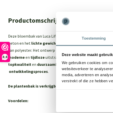
Productomschrijving
Deze bloembak van Luca Lifestyle biedt het beste van 2 were
Toestemming
beton en het
lichte gewich
t maar ook een
sterk
en
onderho
van polyester. Het ontwerp en de kleur van de Luca Lifestyl
Deze website maakt gebruik
moderne
en
tijdloze
uitstraling. Een echte eyecatcher in je 
8,8
We gebruiken cookies om cont
topkwaliteit
en
duurzaamheid
dankzij een
intensief
en
zor
websiteverkeer te analyseren
ontwikkelingsproces
.
media, adverteren en analys
verstrekt of die ze hebben v
De plantenbak is verkrijgbaar in 3 kleuren:
Earth, Clay, San
Voordelen: