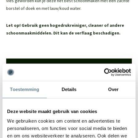
vies geworden kun je deze het best schoonmaken met een zachte
borstel of doek en met lauw/koud water.
Let op! Gebruik geen hogedrukreiniger, cleaner of andere
schoonmaakmiddelen. Dit kan de verflaag beschadigen.
We staan voor je klaar
Wil je advies of heb je een vraag? Neem contact op met ons
team!
Toestemming
Details
Over
Start chat
Deze website maakt gebruik van cookies
Bel
0344-228104
We gebruiken cookies om content en advertenties te
Mail
info@polyesterplantenbakken.nl
personaliseren, om functies voor social media te bieden
Whatsapp
0344-228104
en om ons websiteverkeer te analyseren. Ook delen we