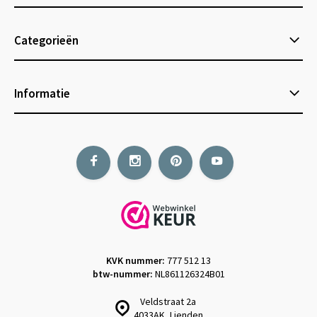
Categorieën
Informatie
KVK nummer:
777 512 13
btw-nummer:
NL861126324B01
Veldstraat 2a
4033AK, Lienden