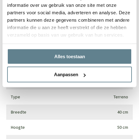
informatie over uw gebruik van onze site met onze
partners voor social media, adverteren en analyse. Deze
Specificaties
partners kunnen deze gegevens combineren met andere
informatie die u aan ze heeft verstrekt of die ze hebben
verzameld op basis van uw gebruik van hun services.
Merk
Luca lifestyle
Vorm
Rond
Alles toestaan
Gebruik
Interieur en exterieur
Aanpassen
Materiaal
Fiberglass
Type
Terreno
Breedte
40 cm
Hoogte
50 cm