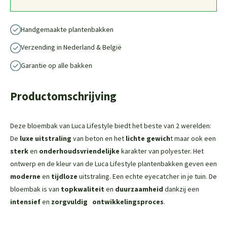
Handgemaakte plantenbakken
Verzending in Nederland & België
Garantie op alle bakken
Productomschrijving
Deze bloembak van Luca Lifestyle biedt het beste van 2 werelden:
De
luxe uitstraling
van beton en het
lichte gewich
t maar ook een
sterk
en
onderhoudsvriendelijke
karakter van polyester. Het
ontwerp en de kleur van de Luca Lifestyle plantenbakken geven een
moderne
en
tijdloze
uitstraling. Een echte eyecatcher in je tuin. De
bloembak is van
topkwaliteit
en
duurzaamheid
dankzij een
intensief
en
zorgvuldig
ontwikkelingsproces
.