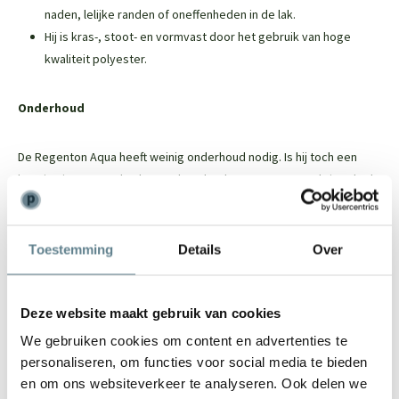
naden, lelijke randen of oneffenheden in de lak.
Hij is kras-, stoot- en vormvast door het gebruik van hoge
kwaliteit polyester.
Onderhoud
De Regenton Aqua heeft weinig onderhoud nodig. Is hij toch een
beetje vies geworden kunt u deze het best met een vochtige doek
schoonmaken, reinigingsmiddelen zijn niet aanbevolen.
Toestemming
Details
Over
Wanneer de regenton zwaar vervuild is kunt u deze reinigen met
een hogedrukreiniger. Spuit de regenton schoon en loop deze
eventueel even na met een doekje of een spons. Gebruik geen
Deze website maakt gebruik van cookies
cleaner/reiniger voor deze regenton. Dit zal de regenton
beschadigen.
We gebruiken cookies om content en advertenties te
personaliseren, om functies voor social media te bieden
en om ons websiteverkeer te analyseren. Ook delen we