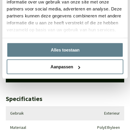
informatie over uw gebruik van onze site met onze
partners voor social media, adverteren en analyse. Deze
We staan voor je klaar
partners kunnen deze gegevens combineren met andere
informatie die u aan ze heeft verstrekt of die ze hebben
Wil je advies of heb je een vraag? Neem contact op met ons
verzameld op basis van uw gebruik van hun services.
team!
Start chat
Alles toestaan
Bel
0344-228104
Mail
info@polyesterplantenbakken.nl
Aanpassen
Whatsapp
0344-228104
Specificaties
Gebruik
Exterieur
Materiaal
PolyEthyleen