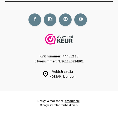
KVK nummer:
777 512 13
btw-nummer:
NL861126324B01
Veldstraat 2a
4033AK, Lienden
Design & realisatie:
emarkable
© Polyesterplantenbakken.nl