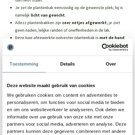
Je zet de plantenbak eenvoudig op de gewenste plek, hij is
namelijk
licht van gewicht
.
Adezz plantenbakken zijn
zeer netjes afgewerkt
; je ziet
geen naden, lelijke randen of oneffenheden in de lak.
Deze luxe afgewerkte polyester plantenbak is
met de hand
gemaakt en afgewerkt
.
De kwaliteit van Adezz plantenbakken
Toestemming
Details
Over
De plantenbakken zijn
kleurvast.
Alle polyester plantenbakken zijn
vorst- en regenbestendig
.
Deze website maakt gebruik van cookies
Je kunt ze het hele jaar door buiten laten staan.
We gebruiken cookies om content en advertenties te
Dankzij het
EPS-isolatiemateriaal
aan de binnenzijde zijn je
personaliseren, om functies voor social media te bieden
wortels beter beschermt en is de plantenbak nog steviger.
en om ons websiteverkeer te analyseren. Ook delen we
informatie over uw gebruik van onze site met onze
partners voor social media, adverteren en analyse. Deze
partners kunnen deze gegevens combineren met andere