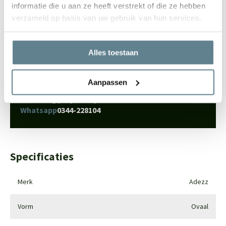
informatie die u aan ze heeft verstrekt of die ze hebben
We staan voor je klaar
verzameld op basis van uw gebruik van hun services.
Wil je advies of heb je een vraag? Neem contact op met ons
team!
Alles toestaan
Start chat
Aanpassen
Bel
0344-228104
Mail
info@polyesterplantenbakken.nl
Whatsapp
0344-228104
Specificaties
Merk
Adezz
Vorm
Ovaal