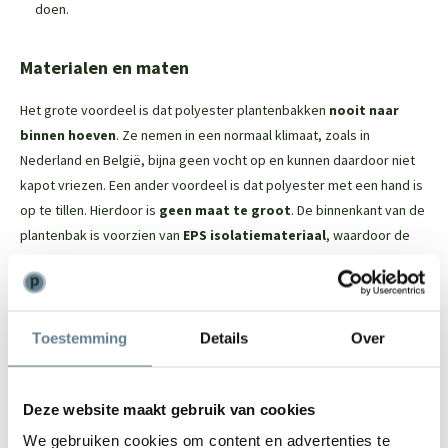
doen.
Materialen en maten
Het grote voordeel is dat polyester plantenbakken
nooit naar
binnen hoeven
. Ze nemen in een normaal klimaat, zoals in
Nederland en België, bijna geen vocht op en kunnen daardoor niet
kapot vriezen. Een ander voordeel is dat polyester met een hand is
op te tillen. Hierdoor is
geen maat te groot
. De binnenkant van de
plantenbak is voorzien van
EPS isolatiemateriaal
, waardoor de
wortels van de beplanting
optimaal beschermd
worden.
De Polyester plantenbak in het kort
Toestemming
Details
Over
Dit tijdloze model past in iedere tuin
Vorstbestendig; je kan de plantenbak in de winter buiten laten
Deze website maakt gebruik van cookies
staan
De binnenkant van de plantenbak is voorzien van EPS
We gebruiken cookies om content en advertenties te