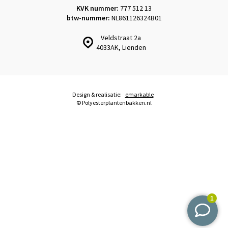
KVK nummer:
777 512 13
btw-nummer:
NL861126324B01
Veldstraat 2a
4033AK, Lienden
Design & realisatie:
emarkable
© Polyesterplantenbakken.nl