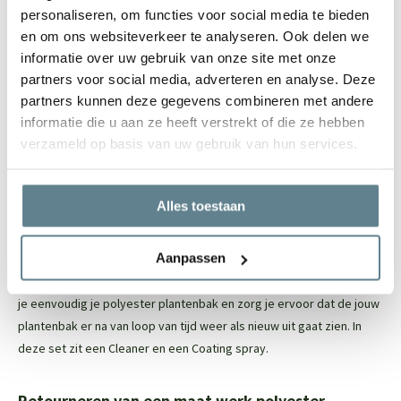
isolatiemateriaal. Dit beschermt de wortels van de beplanting
personaliseren, om functies voor social media te bieden
Door het materiaal is het een lichtgewicht plantenbak
en om ons websiteverkeer te analyseren. Ook delen we
De plantenbak heeft een robuuste uitstraling en een mooie
informatie over uw gebruik van onze site met onze
randafwerking
partners voor social media, adverteren en analyse. Deze
partners kunnen deze gegevens combineren met andere
Door en door gekleurd, ruime keuze uit ral kleuren
informatie die u aan ze heeft verstrekt of die ze hebben
Vele maatwerk opties mogelijk
verzameld op basis van uw gebruik van hun services.
Let op: de onderkant van de polyester plantenbak is niet (netjes)
afgewerkt, maar dit is niet zichtbaar
Alles toestaan
Eenvoudig onderhoud
Aanpassen
Om de polyester plantenbak zo stralend mogelijk te houden, raden
we aan om de
recovery package
te gebruiken. Met deze set reinig
je eenvoudig je polyester plantenbak en zorg je ervoor dat de jouw
plantenbak er na van loop van tijd weer als nieuw uit gaat zien. In
deze set zit een
Cleaner
en een
Coating spray.
Retourneren van een maat werk polyester