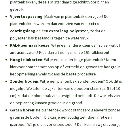
plantenbakken
, deze zijn standaard geschikt voor binnen
gebruik.
Vijvertoepassing
: Maak van je plantenbak een vijver! De
plantenbakken worden dan voorzien van een
extra
coatingslaag
en een
extra laag polyester
, zodat de
polyester bak bestand is tegen de waterdruk.
RAL-kleur naar keuze
: Wil je een andere kleur dan zuiver-wit of
antraciet-zwart? Kies dan uit een van onze 191 ralkleuren!
Hoogte inkorten
: Wil je een minder hoge plantenbak? Neem
hiervoor contact met ons op of vermeld de gewenste hoogte in
het opmerkingenveld tijdens de bestelprocedure.
Zonder bodem
: Wil je een plantenbak zonder bodem? Ook dit is
mogelijk! We laten de zijkanten van de bodem staan (ca. 5 tot 10
cm) zodat de bloembak zijn stevigheid behoudt. De wortels van
de beplanting kunnen groeien in de grond.
Gaten boren
: De plantenbak wordt standaard geleverd zonder
gaten in de bodem. Dit kun je eenvoudig zelf doen met een
ijzerboor. Wil je dit liever uitbesteden? Dan kunnen wij dit voor je