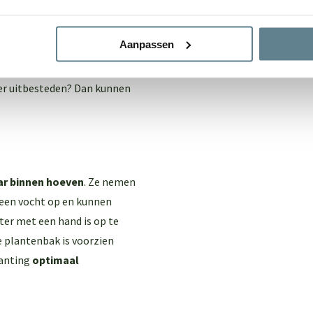
dit is mogelijk! We laten de
oembak zijn stevigheid
Aanpassen
e grond.
der gaten in de bodem. Dit
ever uitbesteden? Dan kunnen
ar binnen hoeven
. Ze nemen
 geen vocht op en kunnen
ter met een hand is op te
e plantenbak is voorzien
lanting
optimaal