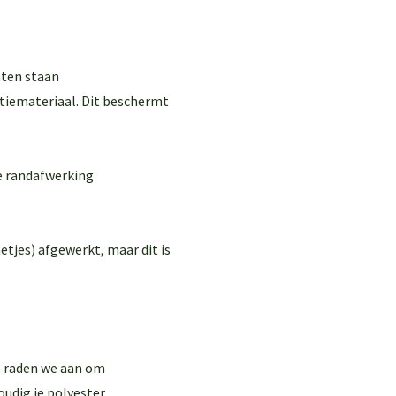
aten staan
atiemateriaal. Dit beschermt
e randafwerking
etjes) afgewerkt, maar dit is
, raden we aan om
oudig je polyester