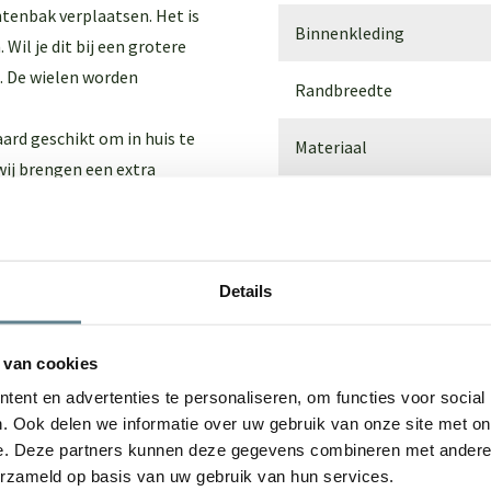
tenbak verplaatsen. Het is
Binnenkleding
Wil je dit bij een grotere
. De wielen worden
Randbreedte
ard geschikt om in huis te
Materiaal
 wij brengen een extra
. Of bekijk onze
Polyester
Lengte
gebruik.
 plantenbakken worden dan
Breedte
olyester
, zodat de polyester
Details
Hoogte
wit of antraciet-zwart? Kies
 van cookies
Afmetingen
ent en advertenties te personaliseren, om functies voor social
eem hiervoor contact met
. Ook delen we informatie over uw gebruik van onze site met on
Gewicht
veld tijdens de
e. Deze partners kunnen deze gegevens combineren met andere i
erzameld op basis van uw gebruik van hun services.