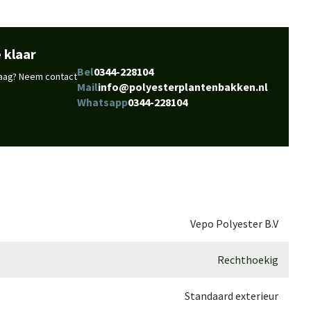
 klaar
Bel
0344-228104
vraag? Neem contact
Mail
info@polyesterplantenbakken.nl
Whatsapp
0344-228104
Vepo Polyester B.V
Rechthoekig
Standaard exterieur