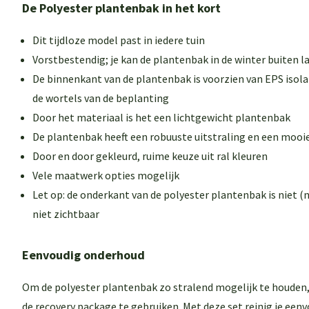
De Polyester plantenbak in het kort
Dit tijdloze model past in iedere tuin
Vorstbestendig; je kan de plantenbak in de winter buiten l
De binnenkant van de plantenbak is voorzien van EPS isol
de wortels van de beplanting
Door het materiaal is het een lichtgewicht plantenbak
De plantenbak heeft een robuuste uitstraling en een mooi
Door en door gekleurd, ruime keuze uit ral kleuren
Vele maatwerk opties mogelijk
Let op: de onderkant van de polyester plantenbak is niet (n
niet zichtbaar
Eenvoudig onderhoud
Om de polyester plantenbak zo stralend mogelijk te houden
de
recovery package
te gebruiken. Met deze set reinig je eenv