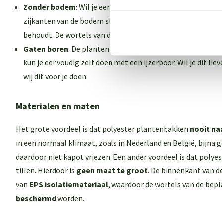
Zonder bodem
: Wil je een plantenbak zonder bodem? Ook 
zijkanten van de bodem staan (ca. 5 tot 10 cm) zodat de bl
behoudt. De wortels van de beplanting kunnen groeien in d
Gaten boren
: De plantenbak wordt standaard geleverd zon
kun je eenvoudig zelf doen met een ijzerboor. Wil je dit li
wij dit voor je doen.
Materialen en maten
Het grote voordeel is dat polyester plantenbakken
nooit na
in een normaal klimaat, zoals in Nederland en België, bijna
daardoor niet kapot vriezen. Een ander voordeel is dat polyes
tillen. Hierdoor is
geen maat te groot
. De binnenkant van d
van
EPS isolatiemateriaal
, waardoor de wortels van de bep
beschermd
worden.