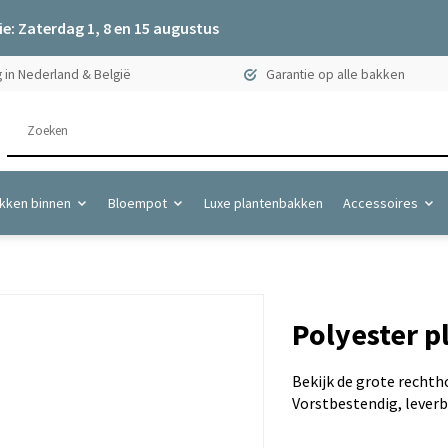
e: Zaterdag 1, 8 en 15 augustus
 in Nederland & België
Garantie op alle bakken
kken binnen
Bloempot
Luxe plantenbakken
Accessoires
Polyester 
Bekijk de grote recht
Vorstbestendig, leverba