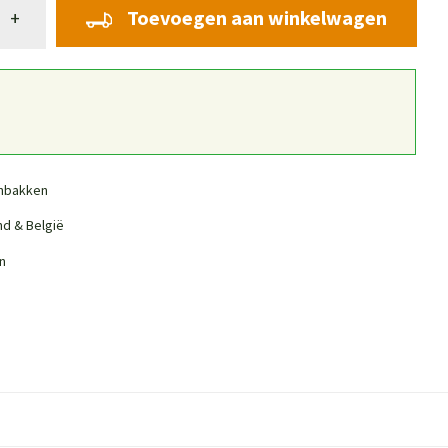
Toevoegen aan winkelwagen
+
nbakken
nd & België
n