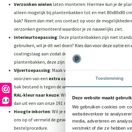
Verzonken wielen
laten monteren: Hiermee kun je de plan
alleen mogelijk bij plantenbakken tot en met 80x80x80 cm. 
bak? Neem dan met ons contact op voor de mogelijkheden
verzonken gemonteerd waardoor je ze nauwelijks ziet.
Interieurtoepassing
: Deze plantenbakken zijn niet standa
gebruiken, wil je dit wel doen? Kies dan voor deze optie en
coatingslaag aan zodat de plantenbakken niet gaan lekken
plantenbakken
, deze zijn standaard geschikt voor binnen 
Vijvertoepassing
: Maak van je plantenbak een vijver! De
voorzien van een
extra coatingslaag
en een
extra laag p
Toestemming
bak bestand is tegen de waterdruk.
RAL-kleur naar keuze
: Wil je een andere kleur dan zuiver-
Deze website maakt gebruik
8,8
dan uit een van onze 191 ralkleuren!
We gebruiken cookies om cont
Hoogte inkorten
: Wil je een minder hoge plantenbak? N
websiteverkeer te analyseren
ons op of vermeld de gewenste hoogte in het opmerkingen
media, adverteren en analys
bestelprocedure.
verstrekt of die ze hebben v