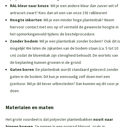
RAL-kleur naar keuze
: Wil je een andere kleur dan zuiver-wit of
antraciet-zwart? Kies dan uit een van onze 191 ralkleuren!
Hoogte inkorten
: Wil je een minder hoge plantenbak? Neem
hiervoor contact met ons op of vermeld de gewenste hoogte in
het opmerkingenveld tijdens de bestelprocedure.
Zonder bodem
: Wil je een plantenbak zonder bodem? Ook dit is
mogelijk! We laten de zijkanten van de bodem staan (ca. 5 tot 10
cm) zodat de bloembak zijn stevigheid behoudt. De wortels van
de beplanting kunnen groeien in de grond.
Gaten boren
: De plantenbak wordt standaard geleverd zonder
gaten in de bodem. Dit kun je eenvoudig zelf doen met een
ijzerboor. Wil je dit liever uitbesteden? Dan kunnen wij dit voor je
doen.
Materialen en maten
Het grote voordeel is dat polyester plantenbakken
nooit naar
binnen hoeven
. Ze nemen in een normaal klimaat, zoals in