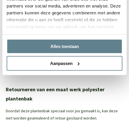
Vele maatwerk opties mogelijk
partners voor social media, adverteren en analyse. Deze
Let op: de onderkant van de polyester plantenbak is niet (netjes)
partners kunnen deze gegevens combineren met andere
afgewerkt, maar dit is niet zichtbaar
informatie die u aan ze heeft verstrekt of die ze hebben
verzameld op basis van uw gebruik van hun services.
Eenvoudig onderhoud
Om de polyester plantenbak zo stralend mogelijk te houden, raden
Alles toestaan
we aan om de
recovery package
te gebruiken. Met deze set reinig
je eenvoudig je polyester plantenbak en zorg je ervoor dat de jouw
Aanpassen
plantenbak er na van loop van tijd weer als nieuw uit gaat zien. In
deze set zit een
Cleaner
en een
Coating spray.
Retourneren van een maat werk polyester
plantenbak
Doordat deze plantenbak speciaal voor jou gemaakt is, kan deze
niet worden geannuleerd of retour gestuurd worden.