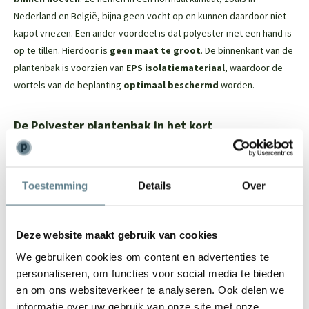
Nederland en België, bijna geen vocht op en kunnen daardoor niet
kapot vriezen. Een ander voordeel is dat polyester met een hand is
op te tillen. Hierdoor is
geen maat te groot
. De binnenkant van de
plantenbak is voorzien van
EPS isolatiemateriaal
, waardoor de
wortels van de beplanting
optimaal beschermd
worden.
De Polyester plantenbak in het kort
Dit tijdloze model past in iedere tuin
Vorstbestendig; je kan de plantenbak in de winter buiten laten
Toestemming
Details
Over
staan
De binnenkant van de plantenbak is voorzien van EPS
isolatiemateriaal. Dit beschermt de wortels van de beplanting
Deze website maakt gebruik van cookies
Door het materiaal is het een lichtgewicht plantenbak
We gebruiken cookies om content en advertenties te
De plantenbak heeft een robuuste uitstraling en een mooie
personaliseren, om functies voor social media te bieden
randafwerking
en om ons websiteverkeer te analyseren. Ook delen we
Door en door gekleurd, ruime keuze uit ral kleuren
informatie over uw gebruik van onze site met onze