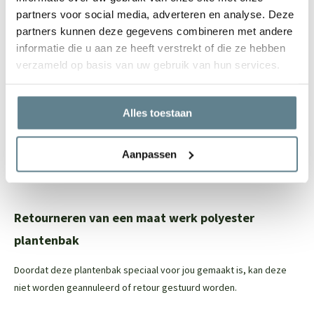
Vele maatwerk opties mogelijk
partners voor social media, adverteren en analyse. Deze
Let op: de onderkant van de polyester plantenbak is niet (netjes)
partners kunnen deze gegevens combineren met andere
afgewerkt, maar dit is niet zichtbaar
informatie die u aan ze heeft verstrekt of die ze hebben
verzameld op basis van uw gebruik van hun services.
Eenvoudig onderhoud
Om de polyester plantenbak zo stralend mogelijk te houden, raden
Alles toestaan
we aan om de
recovery package
te gebruiken. Met deze set reinig
je eenvoudig je polyester plantenbak en zorg je ervoor dat de jouw
Aanpassen
plantenbak er na van loop van tijd weer als nieuw uit gaat zien. In
deze set zit een
Cleaner
en een
Coating spray.
Retourneren van een maat werk polyester
plantenbak
Doordat deze plantenbak speciaal voor jou gemaakt is, kan deze
niet worden geannuleerd of retour gestuurd worden.