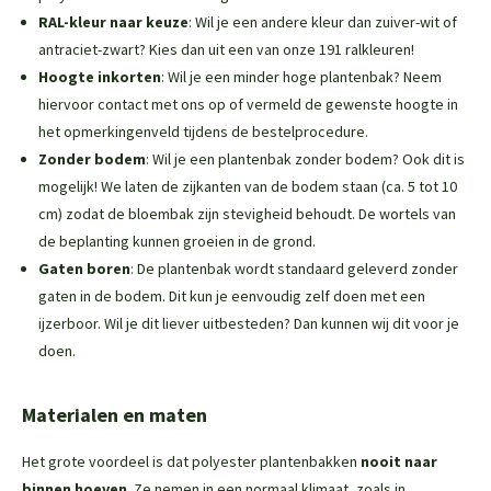
RAL-kleur naar keuze
: Wil je een andere kleur dan zuiver-wit of
antraciet-zwart? Kies dan uit een van onze 191 ralkleuren!
Hoogte inkorten
: Wil je een minder hoge plantenbak? Neem
hiervoor contact met ons op of vermeld de gewenste hoogte in
het opmerkingenveld tijdens de bestelprocedure.
Zonder bodem
: Wil je een plantenbak zonder bodem? Ook dit is
mogelijk! We laten de zijkanten van de bodem staan (ca. 5 tot 10
cm) zodat de bloembak zijn stevigheid behoudt. De wortels van
de beplanting kunnen groeien in de grond.
Gaten boren
: De plantenbak wordt standaard geleverd zonder
gaten in de bodem. Dit kun je eenvoudig zelf doen met een
ijzerboor. Wil je dit liever uitbesteden? Dan kunnen wij dit voor je
doen.
Materialen en maten
Het grote voordeel is dat polyester plantenbakken
nooit naar
binnen hoeven
. Ze nemen in een normaal klimaat, zoals in