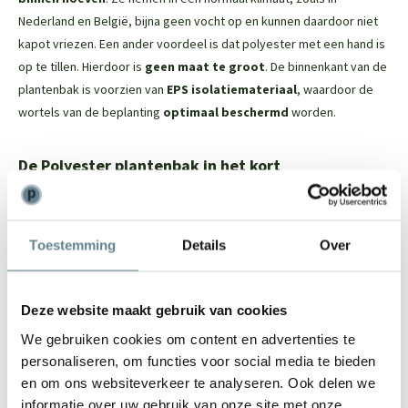
Nederland en België, bijna geen vocht op en kunnen daardoor niet
kapot vriezen. Een ander voordeel is dat polyester met een hand is
op te tillen. Hierdoor is
geen maat te groot
. De binnenkant van de
plantenbak is voorzien van
EPS isolatiemateriaal
, waardoor de
wortels van de beplanting
optimaal beschermd
worden.
De Polyester plantenbak in het kort
Dit tijdloze model past in iedere tuin
Vorstbestendig; je kan de plantenbak in de winter buiten laten
Toestemming
Details
Over
staan
De binnenkant van de plantenbak is voorzien van EPS
isolatiemateriaal. Dit beschermt de wortels van de beplanting
Deze website maakt gebruik van cookies
Door het materiaal is het een lichtgewicht plantenbak
We gebruiken cookies om content en advertenties te
De plantenbak heeft een robuuste uitstraling en een mooie
personaliseren, om functies voor social media te bieden
randafwerking
en om ons websiteverkeer te analyseren. Ook delen we
Door en door gekleurd, ruime keuze uit ral kleuren
informatie over uw gebruik van onze site met onze